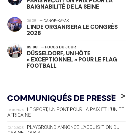
PARIS REÇOIT UN PRIX POUR LA
BAIGNABILITÉ DE LA SEINE
06.08
— CANOË-KAYAK
L'INDE ORGANISERA LE CONGRÈS
2028
05.08
— FOCUS DU JOUR
DÜSSELDORF, UN HÔTE
« EXCEPTIONNEL » POUR LE FLAG
FOOTBALL
05.08
— LUGE
LE RÊVE DE VOIR LA LUGE ALPINE
<
>
COMMUNIQUÉS DE PRESSE
AUX JO « N'EST PAS FINI »
LE SPORT, UN PONT POUR LA PAIX ET L’UNITÉ
06.04.2026
05.08
— TIR À L'ARC
AFRICAINE
DES MONDIAUX À BRISBANE SUR LA
ROUTE DES JO 2032
PLAYGROUND ANNONCE L’ACQUISITION DU
02.10.2025
CABINET OLBIA