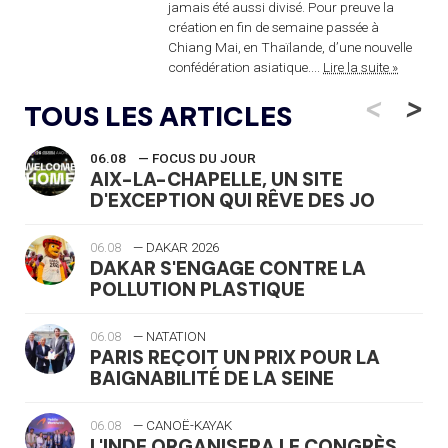
jamais été aussi divisé. Pour preuve la
création en fin de semaine passée à
Chiang Mai, en Thaïlande, d’une nouvelle
confédération asiatique....
Lire la suite »
<
>
TOUS LES ARTICLES
06.08
— FOCUS DU JOUR
AIX-LA-CHAPELLE, UN SITE
D'EXCEPTION QUI RÊVE DES JO
06.08
— DAKAR 2026
DAKAR S'ENGAGE CONTRE LA
POLLUTION PLASTIQUE
06.08
— NATATION
PARIS REÇOIT UN PRIX POUR LA
BAIGNABILITÉ DE LA SEINE
06.08
— CANOË-KAYAK
L'INDE ORGANISERA LE CONGRÈS