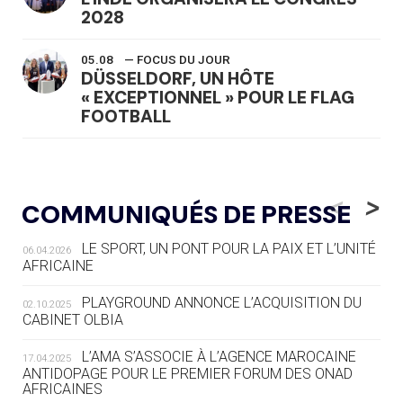
2028
05.08
— FOCUS DU JOUR
DÜSSELDORF, UN HÔTE
« EXCEPTIONNEL » POUR LE FLAG
FOOTBALL
05.08
— LUGE
LE RÊVE DE VOIR LA LUGE ALPINE
<
>
COMMUNIQUÉS DE PRESSE
AUX JO « N'EST PAS FINI »
LE SPORT, UN PONT POUR LA PAIX ET L’UNITÉ
06.04.2026
05.08
— TIR À L'ARC
AFRICAINE
DES MONDIAUX À BRISBANE SUR LA
ROUTE DES JO 2032
PLAYGROUND ANNONCE L’ACQUISITION DU
02.10.2025
CABINET OLBIA
05.08
— ALPES FRANÇAISES 2030
LE VILLAGE OLYMPIQUE DES ARAVIS
L’AMA S’ASSOCIE À L’AGENCE MAROCAINE
17.04.2025
SE DESSINE
ANTIDOPAGE POUR LE PREMIER FORUM DES ONAD
AFRICAINES