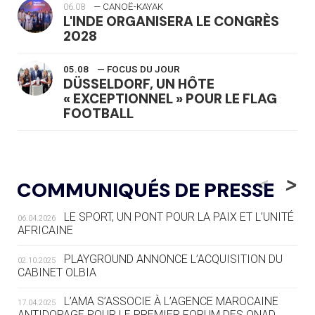
06.08
— CANOË-KAYAK
L'INDE ORGANISERA LE CONGRÈS
2028
05.08
— FOCUS DU JOUR
DÜSSELDORF, UN HÔTE
« EXCEPTIONNEL » POUR LE FLAG
FOOTBALL
05.08
— LUGE
LE RÊVE DE VOIR LA LUGE ALPINE
<
>
COMMUNIQUÉS DE PRESSE
AUX JO « N'EST PAS FINI »
LE SPORT, UN PONT POUR LA PAIX ET L’UNITÉ
06.04.2026
05.08
— TIR À L'ARC
AFRICAINE
DES MONDIAUX À BRISBANE SUR LA
ROUTE DES JO 2032
PLAYGROUND ANNONCE L’ACQUISITION DU
02.10.2025
CABINET OLBIA
05.08
— ALPES FRANÇAISES 2030
LE VILLAGE OLYMPIQUE DES ARAVIS
L’AMA S’ASSOCIE À L’AGENCE MAROCAINE
17.04.2025
SE DESSINE
ANTIDOPAGE POUR LE PREMIER FORUM DES ONAD