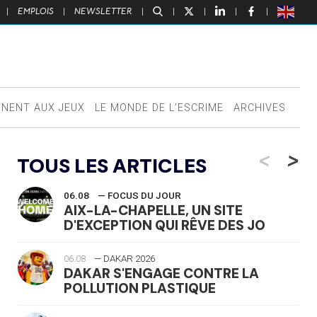
|
EMPLOIS
|
NEWSLETTER
|
|
|
|
|
NNENT AUX JEUX
LE MONDE DE L’ESCRIME
ARCHIVES
<
>
TOUS LES ARTICLES
06.08
— FOCUS DU JOUR
AIX-LA-CHAPELLE, UN SITE
D'EXCEPTION QUI RÊVE DES JO
06.08
— DAKAR 2026
DAKAR S'ENGAGE CONTRE LA
POLLUTION PLASTIQUE