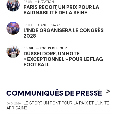
06.08
— NATATION
PARIS REÇOIT UN PRIX POUR LA
BAIGNABILITÉ DE LA SEINE
06.08
— CANOË-KAYAK
L'INDE ORGANISERA LE CONGRÈS
2028
05.08
— FOCUS DU JOUR
DÜSSELDORF, UN HÔTE
« EXCEPTIONNEL » POUR LE FLAG
FOOTBALL
05.08
— LUGE
LE RÊVE DE VOIR LA LUGE ALPINE
<
>
COMMUNIQUÉS DE PRESSE
AUX JO « N'EST PAS FINI »
LE SPORT, UN PONT POUR LA PAIX ET L’UNITÉ
06.04.2026
05.08
— TIR À L'ARC
AFRICAINE
DES MONDIAUX À BRISBANE SUR LA
ROUTE DES JO 2032