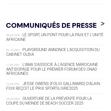
05.08
— LUGE
LE RÊVE DE VOIR LA LUGE ALPINE
<
>
COMMUNIQUÉS DE PRESSE
AUX JO « N'EST PAS FINI »
LE SPORT, UN PONT POUR LA PAIX ET L’UNITÉ
06.04.2026
05.08
— TIR À L'ARC
AFRICAINE
DES MONDIAUX À BRISBANE SUR LA
ROUTE DES JO 2032
PLAYGROUND ANNONCE L’ACQUISITION DU
02.10.2025
CABINET OLBIA
05.08
— ALPES FRANÇAISES 2030
LE VILLAGE OLYMPIQUE DES ARAVIS
L’AMA S’ASSOCIE À L’AGENCE MAROCAINE
17.04.2025
SE DESSINE
ANTIDOPAGE POUR LE PREMIER FORUM DES ONAD
AFRICAINES
04.08
— FOCUS DU JOUR
JESSE OWENS (FOLIO GALLIMARD) D’ALAIN
10.04.2025
LE COJOP A TROUVÉ SON VILLAGE
FOIX REÇOIT LE PRIX SPORTILIVRE2025
OLYMPIQUE LYONNAIS
OUVERTURE DE LA PRÉVENTE POUR LA
24.03.2025
COUPE DU MONDE DE BEACH SOCCER 2025
04.08
— ALLEMAGNE
« L'ALLEMAGNE PEUT DÉMONTRER