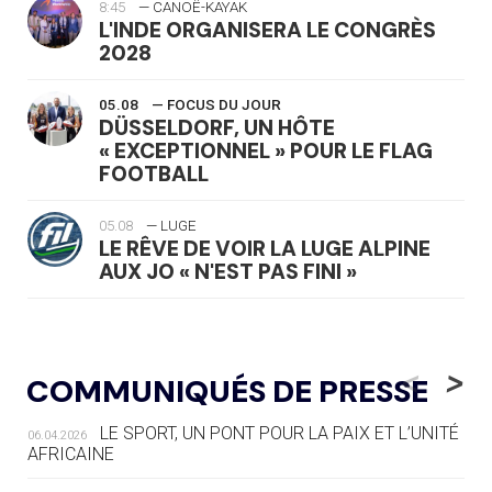
8:45
— CANOË-KAYAK
L'INDE ORGANISERA LE CONGRÈS
2028
05.08
— FOCUS DU JOUR
DÜSSELDORF, UN HÔTE
« EXCEPTIONNEL » POUR LE FLAG
FOOTBALL
05.08
— LUGE
LE RÊVE DE VOIR LA LUGE ALPINE
AUX JO « N'EST PAS FINI »
05.08
— TIR À L'ARC
DES MONDIAUX À BRISBANE SUR LA
<
>
COMMUNIQUÉS DE PRESSE
ROUTE DES JO 2032
LE SPORT, UN PONT POUR LA PAIX ET L’UNITÉ
06.04.2026
05.08
— ALPES FRANÇAISES 2030
AFRICAINE
LE VILLAGE OLYMPIQUE DES ARAVIS
SE DESSINE