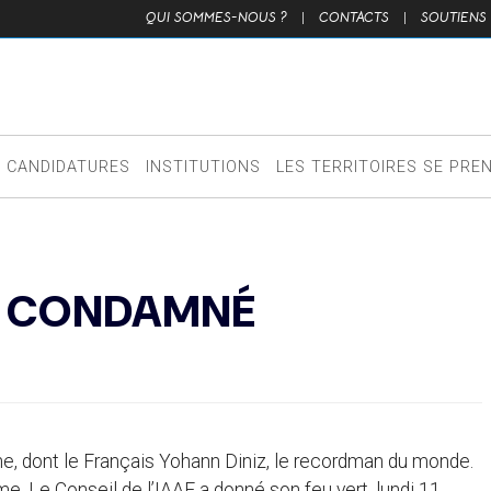
QUI SOMMES-NOUS ?
|
CONTACTS
|
SOUTIENS
CANDIDATURES
INSTITUTIONS
LES TERRITOIRES SE PRE
T CONDAMNÉ
e, dont le Français Yohann Diniz, le recordman du monde.
e. Le Conseil de l’IAAF a donné son feu vert, lundi 11