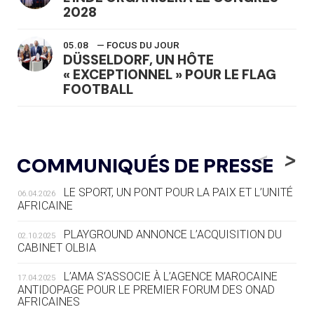
2028
05.08
— FOCUS DU JOUR
DÜSSELDORF, UN HÔTE
« EXCEPTIONNEL » POUR LE FLAG
FOOTBALL
05.08
— LUGE
LE RÊVE DE VOIR LA LUGE ALPINE
<
>
COMMUNIQUÉS DE PRESSE
AUX JO « N'EST PAS FINI »
LE SPORT, UN PONT POUR LA PAIX ET L’UNITÉ
06.04.2026
05.08
— TIR À L'ARC
AFRICAINE
DES MONDIAUX À BRISBANE SUR LA
ROUTE DES JO 2032
PLAYGROUND ANNONCE L’ACQUISITION DU
02.10.2025
CABINET OLBIA
05.08
— ALPES FRANÇAISES 2030
LE VILLAGE OLYMPIQUE DES ARAVIS
L’AMA S’ASSOCIE À L’AGENCE MAROCAINE
17.04.2025
SE DESSINE
ANTIDOPAGE POUR LE PREMIER FORUM DES ONAD
AFRICAINES