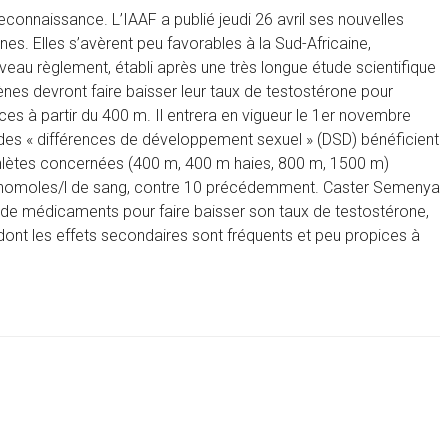
onnaissance. L’IAAF a publié jeudi 26 avril ses nouvelles
es. Elles s’avèrent peu favorables à la Sud-Africaine,
eau règlement, établi après une très longue étude scientifique
nes devront faire baisser leur taux de testostérone pour
nces à partir du 400 m. Il entrera en vigueur le 1er novembre
 des « différences de développement sexuel » (DSD) bénéficient
athlètes concernées (400 m, 400 m haies, 800 m, 1500 m)
5 nanomoles/l de sang, contre 10 précédemment. Caster Semenya
 de médicaments pour faire baisser son taux de testostérone,
ont les effets secondaires sont fréquents et peu propices à