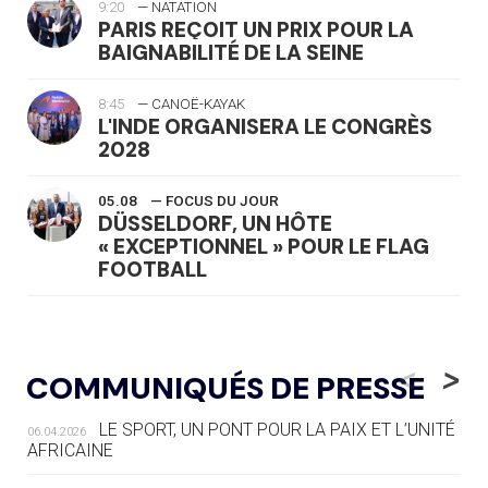
9:20
— NATATION
PARIS REÇOIT UN PRIX POUR LA
BAIGNABILITÉ DE LA SEINE
8:45
— CANOË-KAYAK
L'INDE ORGANISERA LE CONGRÈS
2028
05.08
— FOCUS DU JOUR
DÜSSELDORF, UN HÔTE
« EXCEPTIONNEL » POUR LE FLAG
FOOTBALL
05.08
— LUGE
LE RÊVE DE VOIR LA LUGE ALPINE
<
>
COMMUNIQUÉS DE PRESSE
AUX JO « N'EST PAS FINI »
LE SPORT, UN PONT POUR LA PAIX ET L’UNITÉ
06.04.2026
05.08
— TIR À L'ARC
AFRICAINE
DES MONDIAUX À BRISBANE SUR LA
ROUTE DES JO 2032