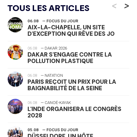
<
>
TOUS LES ARTICLES
06.08
— FOCUS DU JOUR
AIX-LA-CHAPELLE, UN SITE
D'EXCEPTION QUI RÊVE DES JO
06.08
— DAKAR 2026
DAKAR S'ENGAGE CONTRE LA
POLLUTION PLASTIQUE
06.08
— NATATION
PARIS REÇOIT UN PRIX POUR LA
BAIGNABILITÉ DE LA SEINE
06.08
— CANOË-KAYAK
L'INDE ORGANISERA LE CONGRÈS
2028
05.08
— FOCUS DU JOUR
DÜSSELDORF, UN HÔTE