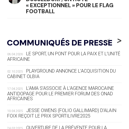
« EXCEPTIONNEL » POUR LE FLAG
FOOTBALL
05.08
— LUGE
LE RÊVE DE VOIR LA LUGE ALPINE
<
>
COMMUNIQUÉS DE PRESSE
AUX JO « N'EST PAS FINI »
LE SPORT, UN PONT POUR LA PAIX ET L’UNITÉ
06.04.2026
05.08
— TIR À L'ARC
AFRICAINE
DES MONDIAUX À BRISBANE SUR LA
ROUTE DES JO 2032
PLAYGROUND ANNONCE L’ACQUISITION DU
02.10.2025
CABINET OLBIA
05.08
— ALPES FRANÇAISES 2030
LE VILLAGE OLYMPIQUE DES ARAVIS
L’AMA S’ASSOCIE À L’AGENCE MAROCAINE
17.04.2025
SE DESSINE
ANTIDOPAGE POUR LE PREMIER FORUM DES ONAD
AFRICAINES
04.08
— FOCUS DU JOUR
JESSE OWENS (FOLIO GALLIMARD) D’ALAIN
10.04.2025
LE COJOP A TROUVÉ SON VILLAGE
FOIX REÇOIT LE PRIX SPORTILIVRE2025
OLYMPIQUE LYONNAIS
OUVERTURE DE LA PRÉVENTE POUR LA
24.03.2025