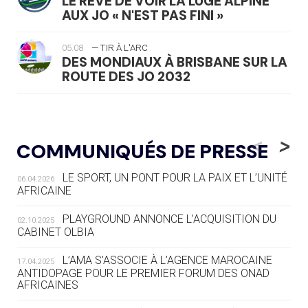
LE RÊVE DE VOIR LA LUGE ALPINE
AUX JO « N'EST PAS FINI »
05.08
— TIR À L'ARC
DES MONDIAUX À BRISBANE SUR LA
ROUTE DES JO 2032
05.08
— ALPES FRANÇAISES 2030
LE VILLAGE OLYMPIQUE DES ARAVIS
<
>
COMMUNIQUÉS DE PRESSE
SE DESSINE
LE SPORT, UN PONT POUR LA PAIX ET L’UNITÉ
06.04.2026
04.08
— FOCUS DU JOUR
AFRICAINE
LE COJOP A TROUVÉ SON VILLAGE
OLYMPIQUE LYONNAIS
PLAYGROUND ANNONCE L’ACQUISITION DU
02.10.2025
CABINET OLBIA
04.08
— ALLEMAGNE
« L'ALLEMAGNE PEUT DÉMONTRER
L’AMA S’ASSOCIE À L’AGENCE MAROCAINE
17.04.2025
COMMENT ORGANISER DES JO
ANTIDOPAGE POUR LE PREMIER FORUM DES ONAD
AFRICAINES
RESPONSABLES »