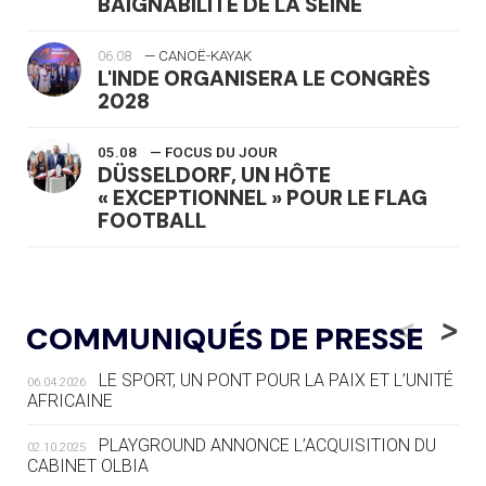
BAIGNABILITÉ DE LA SEINE
06.08
— CANOË-KAYAK
L'INDE ORGANISERA LE CONGRÈS
2028
05.08
— FOCUS DU JOUR
DÜSSELDORF, UN HÔTE
« EXCEPTIONNEL » POUR LE FLAG
FOOTBALL
05.08
— LUGE
LE RÊVE DE VOIR LA LUGE ALPINE
<
>
COMMUNIQUÉS DE PRESSE
AUX JO « N'EST PAS FINI »
LE SPORT, UN PONT POUR LA PAIX ET L’UNITÉ
06.04.2026
05.08
— TIR À L'ARC
AFRICAINE
DES MONDIAUX À BRISBANE SUR LA
ROUTE DES JO 2032
PLAYGROUND ANNONCE L’ACQUISITION DU
02.10.2025
CABINET OLBIA
05.08
— ALPES FRANÇAISES 2030