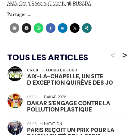
AMA
,
Craig Reedie
,
Olivier Nigli
,
RUSADA
Partager ...
<
>
TOUS LES ARTICLES
06.08
— FOCUS DU JOUR
AIX-LA-CHAPELLE, UN SITE
D'EXCEPTION QUI RÊVE DES JO
06.08
— DAKAR 2026
DAKAR S'ENGAGE CONTRE LA
POLLUTION PLASTIQUE
06.08
— NATATION
PARIS REÇOIT UN PRIX POUR LA