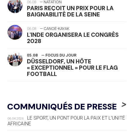
06.08
— NATATION
PARIS REÇOIT UN PRIX POUR LA
BAIGNABILITÉ DE LA SEINE
06.08
— CANOË-KAYAK
L'INDE ORGANISERA LE CONGRÈS
2028
05.08
— FOCUS DU JOUR
DÜSSELDORF, UN HÔTE
« EXCEPTIONNEL » POUR LE FLAG
FOOTBALL
05.08
— LUGE
LE RÊVE DE VOIR LA LUGE ALPINE
<
>
COMMUNIQUÉS DE PRESSE
AUX JO « N'EST PAS FINI »
LE SPORT, UN PONT POUR LA PAIX ET L’UNITÉ
06.04.2026
05.08
— TIR À L'ARC
AFRICAINE
DES MONDIAUX À BRISBANE SUR LA
ROUTE DES JO 2032