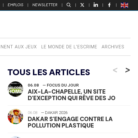
|
EMPLOIS
|
NEWSLETTER
|
|
|
|
|
NNENT AUX JEUX
LE MONDE DE L’ESCRIME
ARCHIVES
<
>
TOUS LES ARTICLES
06.08
— FOCUS DU JOUR
AIX-LA-CHAPELLE, UN SITE
D'EXCEPTION QUI RÊVE DES JO
06.08
— DAKAR 2026
DAKAR S'ENGAGE CONTRE LA
POLLUTION PLASTIQUE