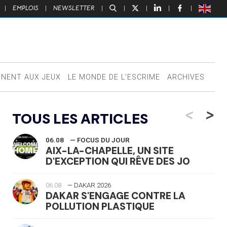
|
EMPLOIS
|
NEWSLETTER
|
|
|
|
|
NNENT AUX JEUX
LE MONDE DE L’ESCRIME
ARCHIVES
<
>
TOUS LES ARTICLES
06.08
— FOCUS DU JOUR
AIX-LA-CHAPELLE, UN SITE
D'EXCEPTION QUI RÊVE DES JO
06.08
— DAKAR 2026
DAKAR S'ENGAGE CONTRE LA
POLLUTION PLASTIQUE