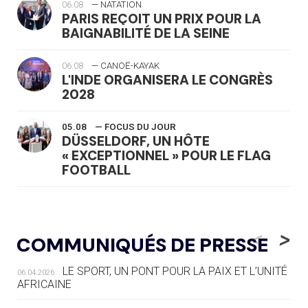
06.08
— NATATION
PARIS REÇOIT UN PRIX POUR LA
BAIGNABILITÉ DE LA SEINE
06.08
— CANOË-KAYAK
L'INDE ORGANISERA LE CONGRÈS
2028
05.08
— FOCUS DU JOUR
DÜSSELDORF, UN HÔTE
« EXCEPTIONNEL » POUR LE FLAG
FOOTBALL
05.08
— LUGE
LE RÊVE DE VOIR LA LUGE ALPINE
<
>
COMMUNIQUÉS DE PRESSE
AUX JO « N'EST PAS FINI »
LE SPORT, UN PONT POUR LA PAIX ET L’UNITÉ
06.04.2026
05.08
— TIR À L'ARC
AFRICAINE
DES MONDIAUX À BRISBANE SUR LA
ROUTE DES JO 2032