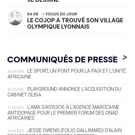
04.08
— FOCUS DU JOUR
LE COJOP A TROUVÉ SON VILLAGE
OLYMPIQUE LYONNAIS
04.08
— ALLEMAGNE
« L'ALLEMAGNE PEUT DÉMONTRER
<
>
COMMUNIQUÉS DE PRESSE
COMMENT ORGANISER DES JO
RESPONSABLES »
LE SPORT, UN PONT POUR LA PAIX ET L’UNITÉ
06.04.2026
AFRICAINE
04.08
— ESCRIME
LA FIE LANCE LES GRANDES
PLAYGROUND ANNONCE L’ACQUISITION DU
02.10.2025
MANŒUVRES EN VUE DES JO
CABINET OLBIA
04.08
— DAKAR 2026
L’AMA S’ASSOCIE À L’AGENCE MAROCAINE
17.04.2025
DES FRESQUES CÉLÈBRENT LES JOJ
ANTIDOPAGE POUR LE PREMIER FORUM DES ONAD
AFRICAINES
03.08
—
JESSE OWENS (FOLIO GALLIMARD) D’ALAIN
10.04.2025
« PARIS 2024 M'A INSPIRÉ POUR