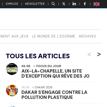
|
EMPLOIS
|
NEWSLETTER
|
|
|
|
|
NNENT AUX JEUX
LE MONDE DE L’ESCRIME
ARCHIVES
<
>
TOUS LES ARTICLES
06.08
— FOCUS DU JOUR
AIX-LA-CHAPELLE, UN SITE
D'EXCEPTION QUI RÊVE DES JO
06.08
— DAKAR 2026
DAKAR S'ENGAGE CONTRE LA
POLLUTION PLASTIQUE