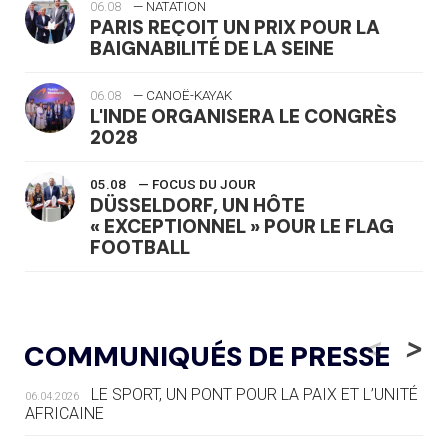
06.08
— NATATION
PARIS REÇOIT UN PRIX POUR LA
BAIGNABILITÉ DE LA SEINE
06.08
— CANOË-KAYAK
L'INDE ORGANISERA LE CONGRÈS
2028
05.08
— FOCUS DU JOUR
DÜSSELDORF, UN HÔTE
« EXCEPTIONNEL » POUR LE FLAG
FOOTBALL
05.08
— LUGE
LE RÊVE DE VOIR LA LUGE ALPINE
<
>
COMMUNIQUÉS DE PRESSE
AUX JO « N'EST PAS FINI »
LE SPORT, UN PONT POUR LA PAIX ET L’UNITÉ
06.04.2026
05.08
— TIR À L'ARC
AFRICAINE
DES MONDIAUX À BRISBANE SUR LA
ROUTE DES JO 2032