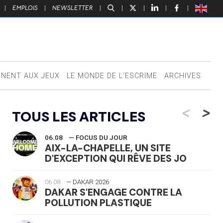
|
EMPLOIS
|
NEWSLETTER
|
|
|
|
|
NNENT AUX JEUX
LE MONDE DE L’ESCRIME
ARCHIVES
<
>
TOUS LES ARTICLES
06.08
— FOCUS DU JOUR
AIX-LA-CHAPELLE, UN SITE
D'EXCEPTION QUI RÊVE DES JO
06.08
— DAKAR 2026
DAKAR S'ENGAGE CONTRE LA
POLLUTION PLASTIQUE