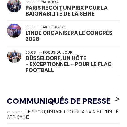
06.08
— NATATION
PARIS REÇOIT UN PRIX POUR LA
BAIGNABILITÉ DE LA SEINE
06.08
— CANOË-KAYAK
L'INDE ORGANISERA LE CONGRÈS
2028
05.08
— FOCUS DU JOUR
DÜSSELDORF, UN HÔTE
« EXCEPTIONNEL » POUR LE FLAG
FOOTBALL
05.08
— LUGE
LE RÊVE DE VOIR LA LUGE ALPINE
<
>
COMMUNIQUÉS DE PRESSE
AUX JO « N'EST PAS FINI »
LE SPORT, UN PONT POUR LA PAIX ET L’UNITÉ
06.04.2026
05.08
— TIR À L'ARC
AFRICAINE
DES MONDIAUX À BRISBANE SUR LA
ROUTE DES JO 2032