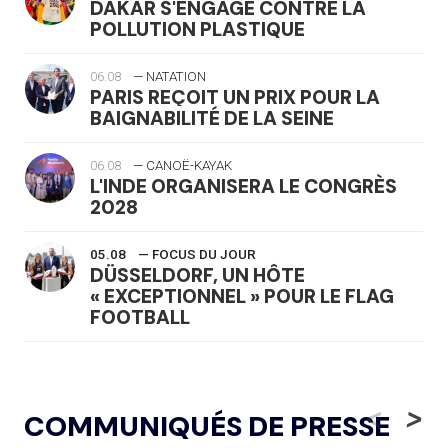
DAKAR S'ENGAGE CONTRE LA
POLLUTION PLASTIQUE
06.08
— NATATION
PARIS REÇOIT UN PRIX POUR LA
BAIGNABILITÉ DE LA SEINE
06.08
— CANOË-KAYAK
L'INDE ORGANISERA LE CONGRÈS
2028
05.08
— FOCUS DU JOUR
DÜSSELDORF, UN HÔTE
« EXCEPTIONNEL » POUR LE FLAG
FOOTBALL
05.08
— LUGE
LE RÊVE DE VOIR LA LUGE ALPINE
<
>
COMMUNIQUÉS DE PRESSE
AUX JO « N'EST PAS FINI »