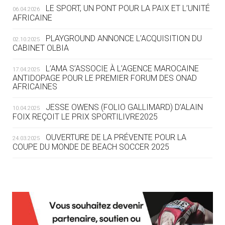
LE SPORT, UN PONT POUR LA PAIX ET L’UNITÉ
06.04.2026
05.08
— TIR À L'ARC
AFRICAINE
DES MONDIAUX À BRISBANE SUR LA
ROUTE DES JO 2032
PLAYGROUND ANNONCE L’ACQUISITION DU
02.10.2025
CABINET OLBIA
05.08
— ALPES FRANÇAISES 2030
LE VILLAGE OLYMPIQUE DES ARAVIS
L’AMA S’ASSOCIE À L’AGENCE MAROCAINE
17.04.2025
SE DESSINE
ANTIDOPAGE POUR LE PREMIER FORUM DES ONAD
AFRICAINES
04.08
— FOCUS DU JOUR
JESSE OWENS (FOLIO GALLIMARD) D’ALAIN
10.04.2025
LE COJOP A TROUVÉ SON VILLAGE
FOIX REÇOIT LE PRIX SPORTILIVRE2025
OLYMPIQUE LYONNAIS
OUVERTURE DE LA PRÉVENTE POUR LA
24.03.2025
COUPE DU MONDE DE BEACH SOCCER 2025
04.08
— ALLEMAGNE
« L'ALLEMAGNE PEUT DÉMONTRER
COMMENT ORGANISER DES JO
RESPONSABLES »
L’AMA FÉLICITE RICHARD POUND ET VALÉRIE
24.03.2025
FOURNEYRON, RÉCOMPENSÉS DE L’ORDRE OLYMPIQUE
L’AMA RECHERCHE DES HÔTES POUR LES
13.03.2025
04.08
— ESCRIME
RÉUNIONS DU CONSEIL DE FONDATION ET DU COMITÉ
LA FIE LANCE LES GRANDES
EXÉCUTIF