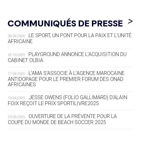
05.08
— LUGE
LE RÊVE DE VOIR LA LUGE ALPINE
<
>
COMMUNIQUÉS DE PRESSE
AUX JO « N'EST PAS FINI »
LE SPORT, UN PONT POUR LA PAIX ET L’UNITÉ
06.04.2026
05.08
— TIR À L'ARC
AFRICAINE
DES MONDIAUX À BRISBANE SUR LA
ROUTE DES JO 2032
PLAYGROUND ANNONCE L’ACQUISITION DU
02.10.2025
CABINET OLBIA
05.08
— ALPES FRANÇAISES 2030
LE VILLAGE OLYMPIQUE DES ARAVIS
L’AMA S’ASSOCIE À L’AGENCE MAROCAINE
17.04.2025
SE DESSINE
ANTIDOPAGE POUR LE PREMIER FORUM DES ONAD
AFRICAINES
04.08
— FOCUS DU JOUR
JESSE OWENS (FOLIO GALLIMARD) D’ALAIN
10.04.2025
LE COJOP A TROUVÉ SON VILLAGE
FOIX REÇOIT LE PRIX SPORTILIVRE2025
OLYMPIQUE LYONNAIS
OUVERTURE DE LA PRÉVENTE POUR LA
24.03.2025
COUPE DU MONDE DE BEACH SOCCER 2025
04.08
— ALLEMAGNE
« L'ALLEMAGNE PEUT DÉMONTRER
COMMENT ORGANISER DES JO
L’AMA FÉLICITE RICHARD POUND ET VALÉRIE