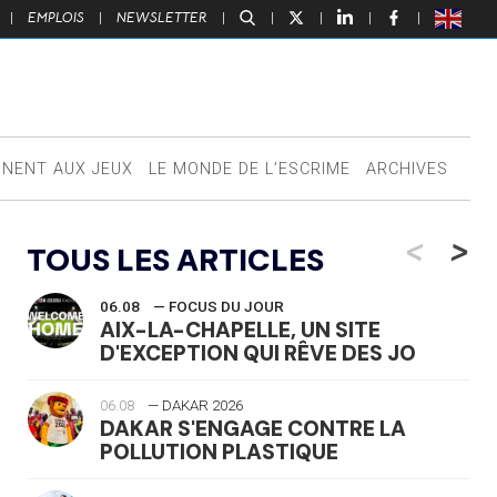
|
EMPLOIS
|
NEWSLETTER
|
|
|
|
|
NNENT AUX JEUX
LE MONDE DE L’ESCRIME
ARCHIVES
<
>
TOUS LES ARTICLES
06.08
— FOCUS DU JOUR
AIX-LA-CHAPELLE, UN SITE
D'EXCEPTION QUI RÊVE DES JO
06.08
— DAKAR 2026
DAKAR S'ENGAGE CONTRE LA
POLLUTION PLASTIQUE