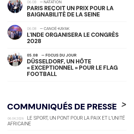
06.08
— NATATION
PARIS REÇOIT UN PRIX POUR LA
BAIGNABILITÉ DE LA SEINE
06.08
— CANOË-KAYAK
L'INDE ORGANISERA LE CONGRÈS
2028
05.08
— FOCUS DU JOUR
DÜSSELDORF, UN HÔTE
« EXCEPTIONNEL » POUR LE FLAG
FOOTBALL
05.08
— LUGE
LE RÊVE DE VOIR LA LUGE ALPINE
<
>
COMMUNIQUÉS DE PRESSE
AUX JO « N'EST PAS FINI »
LE SPORT, UN PONT POUR LA PAIX ET L’UNITÉ
06.04.2026
05.08
— TIR À L'ARC
AFRICAINE
DES MONDIAUX À BRISBANE SUR LA
ROUTE DES JO 2032