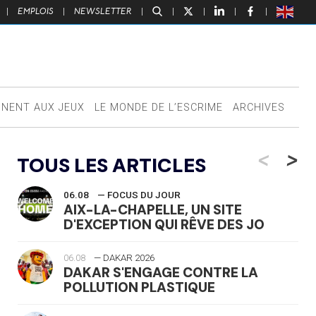
|
EMPLOIS
|
NEWSLETTER
|
|
|
|
|
NNENT AUX JEUX
LE MONDE DE L’ESCRIME
ARCHIVES
<
>
TOUS LES ARTICLES
06.08
— FOCUS DU JOUR
AIX-LA-CHAPELLE, UN SITE
D'EXCEPTION QUI RÊVE DES JO
06.08
— DAKAR 2026
DAKAR S'ENGAGE CONTRE LA
POLLUTION PLASTIQUE