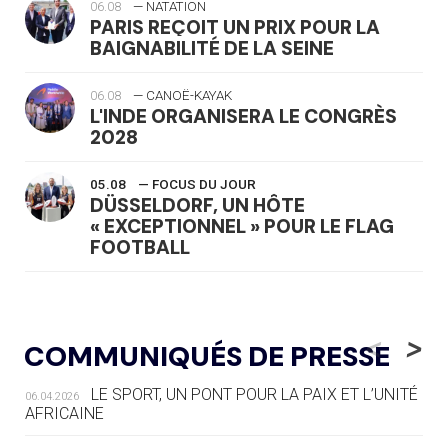
06.08
— NATATION
PARIS REÇOIT UN PRIX POUR LA
BAIGNABILITÉ DE LA SEINE
06.08
— CANOË-KAYAK
L'INDE ORGANISERA LE CONGRÈS
2028
05.08
— FOCUS DU JOUR
DÜSSELDORF, UN HÔTE
« EXCEPTIONNEL » POUR LE FLAG
FOOTBALL
05.08
— LUGE
LE RÊVE DE VOIR LA LUGE ALPINE
<
>
COMMUNIQUÉS DE PRESSE
AUX JO « N'EST PAS FINI »
LE SPORT, UN PONT POUR LA PAIX ET L’UNITÉ
06.04.2026
05.08
— TIR À L'ARC
AFRICAINE
DES MONDIAUX À BRISBANE SUR LA
ROUTE DES JO 2032