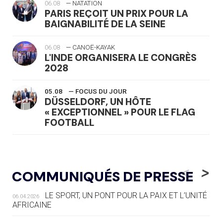
06.08
— NATATION
PARIS REÇOIT UN PRIX POUR LA
BAIGNABILITÉ DE LA SEINE
06.08
— CANOË-KAYAK
L'INDE ORGANISERA LE CONGRÈS
2028
05.08
— FOCUS DU JOUR
DÜSSELDORF, UN HÔTE
« EXCEPTIONNEL » POUR LE FLAG
FOOTBALL
05.08
— LUGE
LE RÊVE DE VOIR LA LUGE ALPINE
<
>
COMMUNIQUÉS DE PRESSE
AUX JO « N'EST PAS FINI »
LE SPORT, UN PONT POUR LA PAIX ET L’UNITÉ
06.04.2026
05.08
— TIR À L'ARC
AFRICAINE
DES MONDIAUX À BRISBANE SUR LA
ROUTE DES JO 2032