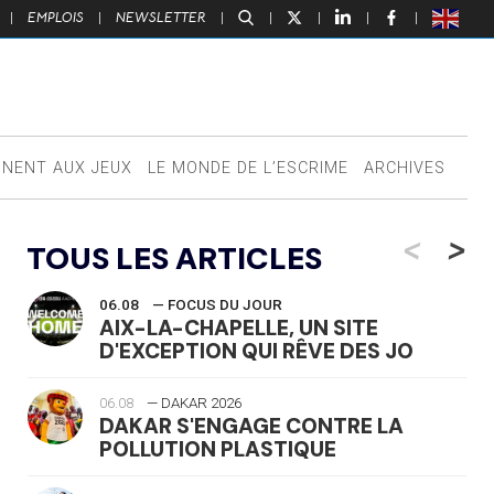
|
EMPLOIS
|
NEWSLETTER
|
|
|
|
|
NNENT AUX JEUX
LE MONDE DE L’ESCRIME
ARCHIVES
<
>
TOUS LES ARTICLES
06.08
— FOCUS DU JOUR
AIX-LA-CHAPELLE, UN SITE
D'EXCEPTION QUI RÊVE DES JO
06.08
— DAKAR 2026
DAKAR S'ENGAGE CONTRE LA
POLLUTION PLASTIQUE