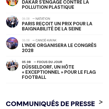
DAKAR S'ENGAGE CONTRE LA
POLLUTION PLASTIQUE
06.08
— NATATION
PARIS REÇOIT UN PRIX POUR LA
BAIGNABILITÉ DE LA SEINE
06.08
— CANOË-KAYAK
L'INDE ORGANISERA LE CONGRÈS
2028
05.08
— FOCUS DU JOUR
DÜSSELDORF, UN HÔTE
« EXCEPTIONNEL » POUR LE FLAG
FOOTBALL
05.08
— LUGE
LE RÊVE DE VOIR LA LUGE ALPINE
<
>
COMMUNIQUÉS DE PRESSE
AUX JO « N'EST PAS FINI »