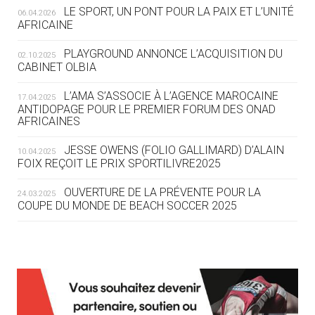
LE SPORT, UN PONT POUR LA PAIX ET L’UNITÉ
06.04.2026
05.08
— TIR À L'ARC
AFRICAINE
DES MONDIAUX À BRISBANE SUR LA
ROUTE DES JO 2032
PLAYGROUND ANNONCE L’ACQUISITION DU
02.10.2025
CABINET OLBIA
05.08
— ALPES FRANÇAISES 2030
LE VILLAGE OLYMPIQUE DES ARAVIS
L’AMA S’ASSOCIE À L’AGENCE MAROCAINE
17.04.2025
SE DESSINE
ANTIDOPAGE POUR LE PREMIER FORUM DES ONAD
AFRICAINES
04.08
— FOCUS DU JOUR
JESSE OWENS (FOLIO GALLIMARD) D’ALAIN
10.04.2025
LE COJOP A TROUVÉ SON VILLAGE
FOIX REÇOIT LE PRIX SPORTILIVRE2025
OLYMPIQUE LYONNAIS
OUVERTURE DE LA PRÉVENTE POUR LA
24.03.2025
COUPE DU MONDE DE BEACH SOCCER 2025
04.08
— ALLEMAGNE
« L'ALLEMAGNE PEUT DÉMONTRER
COMMENT ORGANISER DES JO
RESPONSABLES »
L’AMA FÉLICITE RICHARD POUND ET VALÉRIE
24.03.2025
FOURNEYRON, RÉCOMPENSÉS DE L’ORDRE OLYMPIQUE
L’AMA RECHERCHE DES HÔTES POUR LES
13.03.2025
04.08
— ESCRIME
RÉUNIONS DU CONSEIL DE FONDATION ET DU COMITÉ
LA FIE LANCE LES GRANDES
EXÉCUTIF