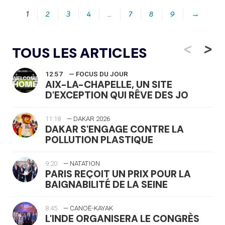
1
2
3
4
…
7
8
9
→
<
>
TOUS LES ARTICLES
12:57
— FOCUS DU JOUR
AIX-LA-CHAPELLE, UN SITE
D'EXCEPTION QUI RÊVE DES JO
11:18
— DAKAR 2026
DAKAR S'ENGAGE CONTRE LA
POLLUTION PLASTIQUE
9:20
— NATATION
PARIS REÇOIT UN PRIX POUR LA
BAIGNABILITÉ DE LA SEINE
8:45
— CANOË-KAYAK
L'INDE ORGANISERA LE CONGRÈS