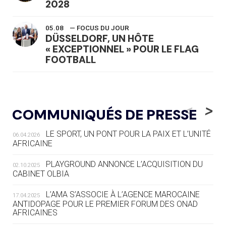
2028
05.08
— FOCUS DU JOUR
DÜSSELDORF, UN HÔTE
« EXCEPTIONNEL » POUR LE FLAG
FOOTBALL
05.08
— LUGE
LE RÊVE DE VOIR LA LUGE ALPINE
<
>
COMMUNIQUÉS DE PRESSE
AUX JO « N'EST PAS FINI »
LE SPORT, UN PONT POUR LA PAIX ET L’UNITÉ
06.04.2026
05.08
— TIR À L'ARC
AFRICAINE
DES MONDIAUX À BRISBANE SUR LA
ROUTE DES JO 2032
PLAYGROUND ANNONCE L’ACQUISITION DU
02.10.2025
CABINET OLBIA
05.08
— ALPES FRANÇAISES 2030
LE VILLAGE OLYMPIQUE DES ARAVIS
L’AMA S’ASSOCIE À L’AGENCE MAROCAINE
17.04.2025
SE DESSINE
ANTIDOPAGE POUR LE PREMIER FORUM DES ONAD
AFRICAINES