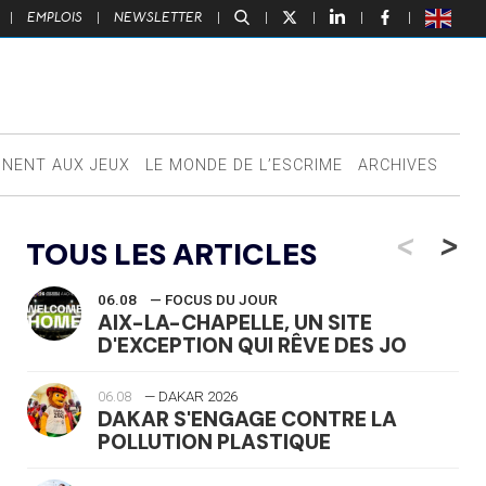
|
EMPLOIS
|
NEWSLETTER
|
|
|
|
|
NNENT AUX JEUX
LE MONDE DE L’ESCRIME
ARCHIVES
<
>
TOUS LES ARTICLES
06.08
— FOCUS DU JOUR
AIX-LA-CHAPELLE, UN SITE
D'EXCEPTION QUI RÊVE DES JO
06.08
— DAKAR 2026
DAKAR S'ENGAGE CONTRE LA
POLLUTION PLASTIQUE