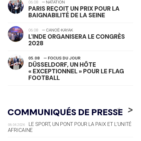
06.08
— NATATION
PARIS REÇOIT UN PRIX POUR LA
BAIGNABILITÉ DE LA SEINE
06.08
— CANOË-KAYAK
L'INDE ORGANISERA LE CONGRÈS
2028
05.08
— FOCUS DU JOUR
DÜSSELDORF, UN HÔTE
« EXCEPTIONNEL » POUR LE FLAG
FOOTBALL
05.08
— LUGE
LE RÊVE DE VOIR LA LUGE ALPINE
<
>
COMMUNIQUÉS DE PRESSE
AUX JO « N'EST PAS FINI »
LE SPORT, UN PONT POUR LA PAIX ET L’UNITÉ
06.04.2026
05.08
— TIR À L'ARC
AFRICAINE
DES MONDIAUX À BRISBANE SUR LA
ROUTE DES JO 2032