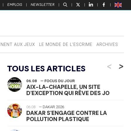
|
EMPLOIS
|
NEWSLETTER
|
|
|
|
|
NNENT AUX JEUX
LE MONDE DE L’ESCRIME
ARCHIVES
<
>
TOUS LES ARTICLES
06.08
— FOCUS DU JOUR
AIX-LA-CHAPELLE, UN SITE
D'EXCEPTION QUI RÊVE DES JO
06.08
— DAKAR 2026
DAKAR S'ENGAGE CONTRE LA
POLLUTION PLASTIQUE