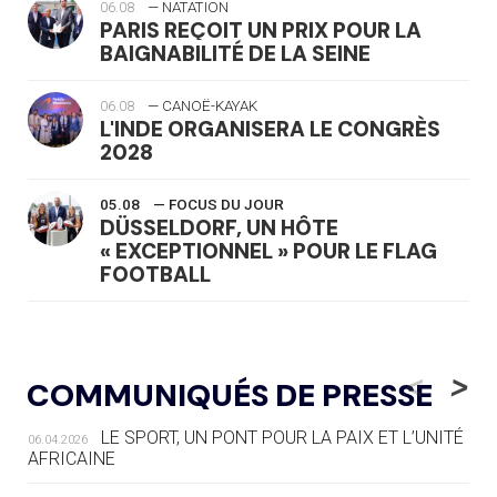
06.08
— NATATION
PARIS REÇOIT UN PRIX POUR LA
BAIGNABILITÉ DE LA SEINE
06.08
— CANOË-KAYAK
L'INDE ORGANISERA LE CONGRÈS
2028
05.08
— FOCUS DU JOUR
DÜSSELDORF, UN HÔTE
« EXCEPTIONNEL » POUR LE FLAG
FOOTBALL
05.08
— LUGE
LE RÊVE DE VOIR LA LUGE ALPINE
<
>
COMMUNIQUÉS DE PRESSE
AUX JO « N'EST PAS FINI »
LE SPORT, UN PONT POUR LA PAIX ET L’UNITÉ
06.04.2026
05.08
— TIR À L'ARC
AFRICAINE
DES MONDIAUX À BRISBANE SUR LA
ROUTE DES JO 2032