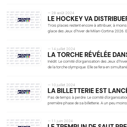
— 28 août 2024
LE HOCKEY VA DISTRIBUER
Trois places restent encore à attribuer, à moin
glace des Jeux d’hiver de Milan-Cortina 2026. El
— 14 juillet 2024
LA TORCHE RÉVÉLÉE DANS
Inédit. Le comité d’organisation des Jeux d’hive
de la torche olympique. Elle se fera en simultan
— 10 juillet 2024
LA BILLETTERIE EST LANC
Pas de temps à perdre. Le comité d’organisatio
première phase de sa billetterie. A un peu moins
— 11 juin 2024
LE TREMPLIN DE SAUT PR