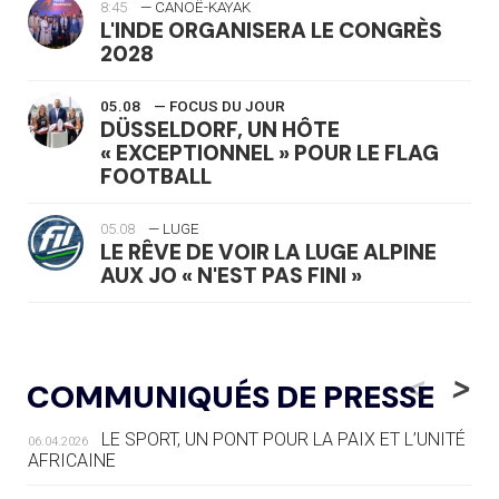
8:45
— CANOË-KAYAK
L'INDE ORGANISERA LE CONGRÈS
2028
05.08
— FOCUS DU JOUR
DÜSSELDORF, UN HÔTE
« EXCEPTIONNEL » POUR LE FLAG
FOOTBALL
05.08
— LUGE
LE RÊVE DE VOIR LA LUGE ALPINE
AUX JO « N'EST PAS FINI »
05.08
— TIR À L'ARC
DES MONDIAUX À BRISBANE SUR LA
<
>
COMMUNIQUÉS DE PRESSE
ROUTE DES JO 2032
LE SPORT, UN PONT POUR LA PAIX ET L’UNITÉ
06.04.2026
05.08
— ALPES FRANÇAISES 2030
AFRICAINE
LE VILLAGE OLYMPIQUE DES ARAVIS
SE DESSINE