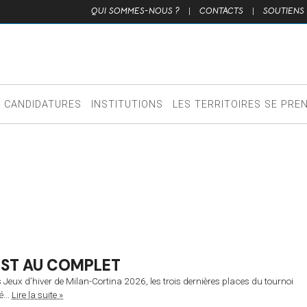
QUI SOMMES-NOUS ?
|
CONTACTS
|
SOUTIENS
CANDIDATURES
INSTITUTIONS
LES TERRITOIRES SE PRE
EST AU COMPLET
Jeux d’hiver de Milan-Cortina 2026, les trois dernières places du tournoi
...
Lire la suite »