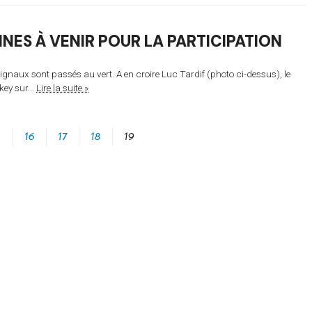
INES À VENIR POUR LA PARTICIPATION
signaux sont passés au vert. A en croire Luc Tardif (photo ci-dessus), le
key sur...
Lire la suite »
…
16
17
18
19