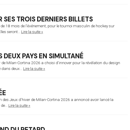
 SES TROIS DERNIERS BILLETS
s de 18 mois de l’événement, pour le tournoi masculin de hockey sur
les seront...
Lire la suite »
 DEUX PAYS EN SIMULTANÉ
r de Milan-Cortina 2026 a choisi d’innover pour la révélation du design
é dans deux...
Lire la suite »
ÉE
n des Jeux d’hiver de Milan-Cortina 2026 a annoncé avoir lancé la
 de...
Lire la suite »
END DU RETARD