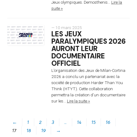
Jeux olympiques. Demosthenis...
Lire la
suite »
— 10 mars 2025
LES JEUX
PARALYMPIQUES 2026
AURONT LEUR
DOCUMENTAIRE
OFFICIEL
L’organisation des Jeux de Milan-Cortina
2026 a conclu un partenariat avec la
société de production Harder Than You
Think (HTYT). Cette collaboration
permettra la création d’un documentaire
sur les...
Lire la suite »
←
1
2
3
…
14
15
16
17
18
19
→