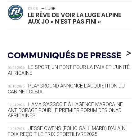
05.08
— LUGE
LE RÊVE DE VOIR LA LUGE ALPINE
AUX JO « N'EST PAS FINI »
05.08
— TIR À L'ARC
DES MONDIAUX À BRISBANE SUR LA
<
>
COMMUNIQUÉS DE PRESSE
ROUTE DES JO 2032
LE SPORT, UN PONT POUR LA PAIX ET L’UNITÉ
06.04.2026
05.08
— ALPES FRANÇAISES 2030
AFRICAINE
LE VILLAGE OLYMPIQUE DES ARAVIS
SE DESSINE
PLAYGROUND ANNONCE L’ACQUISITION DU
02.10.2025
CABINET OLBIA
04.08
— FOCUS DU JOUR
LE COJOP A TROUVÉ SON VILLAGE
L’AMA S’ASSOCIE À L’AGENCE MAROCAINE
17.04.2025
OLYMPIQUE LYONNAIS
ANTIDOPAGE POUR LE PREMIER FORUM DES ONAD
AFRICAINES
04.08
— ALLEMAGNE
JESSE OWENS (FOLIO GALLIMARD) D’ALAIN
10.04.2025
« L'ALLEMAGNE PEUT DÉMONTRER
FOIX REÇOIT LE PRIX SPORTILIVRE2025
COMMENT ORGANISER DES JO