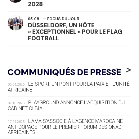
2028
05.08
— FOCUS DU JOUR
DÜSSELDORF, UN HÔTE
« EXCEPTIONNEL » POUR LE FLAG
FOOTBALL
05.08
— LUGE
LE RÊVE DE VOIR LA LUGE ALPINE
<
>
COMMUNIQUÉS DE PRESSE
AUX JO « N'EST PAS FINI »
LE SPORT, UN PONT POUR LA PAIX ET L’UNITÉ
06.04.2026
05.08
— TIR À L'ARC
AFRICAINE
DES MONDIAUX À BRISBANE SUR LA
ROUTE DES JO 2032
PLAYGROUND ANNONCE L’ACQUISITION DU
02.10.2025
CABINET OLBIA
05.08
— ALPES FRANÇAISES 2030
LE VILLAGE OLYMPIQUE DES ARAVIS
L’AMA S’ASSOCIE À L’AGENCE MAROCAINE
17.04.2025
SE DESSINE
ANTIDOPAGE POUR LE PREMIER FORUM DES ONAD
AFRICAINES