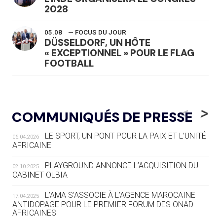
2028
05.08
— FOCUS DU JOUR
DÜSSELDORF, UN HÔTE
« EXCEPTIONNEL » POUR LE FLAG
FOOTBALL
05.08
— LUGE
LE RÊVE DE VOIR LA LUGE ALPINE
<
>
COMMUNIQUÉS DE PRESSE
AUX JO « N'EST PAS FINI »
LE SPORT, UN PONT POUR LA PAIX ET L’UNITÉ
06.04.2026
05.08
— TIR À L'ARC
AFRICAINE
DES MONDIAUX À BRISBANE SUR LA
ROUTE DES JO 2032
PLAYGROUND ANNONCE L’ACQUISITION DU
02.10.2025
CABINET OLBIA
05.08
— ALPES FRANÇAISES 2030
LE VILLAGE OLYMPIQUE DES ARAVIS
L’AMA S’ASSOCIE À L’AGENCE MAROCAINE
17.04.2025
SE DESSINE
ANTIDOPAGE POUR LE PREMIER FORUM DES ONAD
AFRICAINES