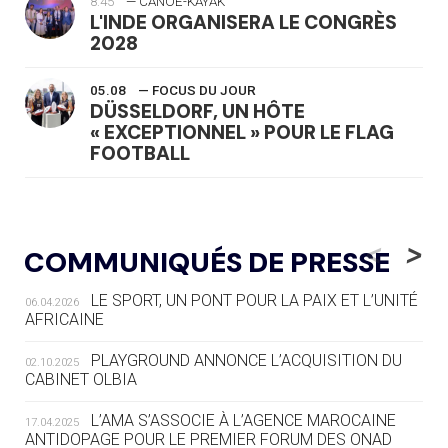
8:45
— CANOË-KAYAK
L'INDE ORGANISERA LE CONGRÈS
2028
05.08
— FOCUS DU JOUR
DÜSSELDORF, UN HÔTE
« EXCEPTIONNEL » POUR LE FLAG
FOOTBALL
05.08
— LUGE
LE RÊVE DE VOIR LA LUGE ALPINE
<
>
COMMUNIQUÉS DE PRESSE
AUX JO « N'EST PAS FINI »
LE SPORT, UN PONT POUR LA PAIX ET L’UNITÉ
06.04.2026
05.08
— TIR À L'ARC
AFRICAINE
DES MONDIAUX À BRISBANE SUR LA
ROUTE DES JO 2032
PLAYGROUND ANNONCE L’ACQUISITION DU
02.10.2025
CABINET OLBIA
05.08
— ALPES FRANÇAISES 2030
LE VILLAGE OLYMPIQUE DES ARAVIS
L’AMA S’ASSOCIE À L’AGENCE MAROCAINE
17.04.2025
SE DESSINE
ANTIDOPAGE POUR LE PREMIER FORUM DES ONAD