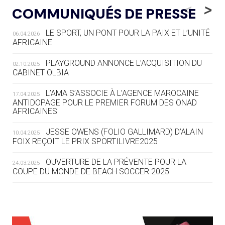
LE RÊVE DE VOIR LA LUGE ALPINE
<
>
COMMUNIQUÉS DE PRESSE
AUX JO « N'EST PAS FINI »
LE SPORT, UN PONT POUR LA PAIX ET L’UNITÉ
06.04.2026
05.08
— TIR À L'ARC
AFRICAINE
DES MONDIAUX À BRISBANE SUR LA
ROUTE DES JO 2032
PLAYGROUND ANNONCE L’ACQUISITION DU
02.10.2025
CABINET OLBIA
05.08
— ALPES FRANÇAISES 2030
LE VILLAGE OLYMPIQUE DES ARAVIS
L’AMA S’ASSOCIE À L’AGENCE MAROCAINE
17.04.2025
SE DESSINE
ANTIDOPAGE POUR LE PREMIER FORUM DES ONAD
AFRICAINES
04.08
— FOCUS DU JOUR
JESSE OWENS (FOLIO GALLIMARD) D’ALAIN
10.04.2025
LE COJOP A TROUVÉ SON VILLAGE
FOIX REÇOIT LE PRIX SPORTILIVRE2025
OLYMPIQUE LYONNAIS
OUVERTURE DE LA PRÉVENTE POUR LA
24.03.2025
COUPE DU MONDE DE BEACH SOCCER 2025
04.08
— ALLEMAGNE
« L'ALLEMAGNE PEUT DÉMONTRER
COMMENT ORGANISER DES JO
RESPONSABLES »
L’AMA FÉLICITE RICHARD POUND ET VALÉRIE
24.03.2025
FOURNEYRON, RÉCOMPENSÉS DE L’ORDRE OLYMPIQUE