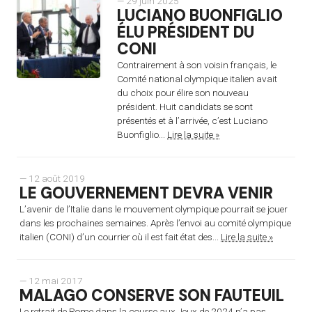
— 29 juin 2025
LUCIANO BUONFIGLIO
ÉLU PRÉSIDENT DU
CONI
Contrairement à son voisin français, le
Comité national olympique italien avait
du choix pour élire son nouveau
président. Huit candidats se sont
présentés et à l’arrivée, c’est Luciano
Buonfiglio...
Lire la suite »
— 12 août 2019
LE GOUVERNEMENT DEVRA VENIR
L’avenir de l’Italie dans le mouvement olympique pourrait se jouer
dans les prochaines semaines. Après l’envoi au comité olympique
italien (CONI) d’un courrier où il est fait état des...
Lire la suite »
— 12 mai 2017
MALAGO CONSERVE SON FAUTEUIL
Le retrait de Rome dans la course aux Jeux de 2024 n’a pas