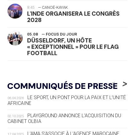
8:45
— CANOË-KAYAK
L'INDE ORGANISERA LE CONGRÈS
2028
05.08
— FOCUS DU JOUR
DÜSSELDORF, UN HÔTE
« EXCEPTIONNEL » POUR LE FLAG
FOOTBALL
05.08
— LUGE
LE RÊVE DE VOIR LA LUGE ALPINE
<
>
COMMUNIQUÉS DE PRESSE
AUX JO « N'EST PAS FINI »
LE SPORT, UN PONT POUR LA PAIX ET L’UNITÉ
06.04.2026
05.08
— TIR À L'ARC
AFRICAINE
DES MONDIAUX À BRISBANE SUR LA
ROUTE DES JO 2032
PLAYGROUND ANNONCE L’ACQUISITION DU
02.10.2025
CABINET OLBIA
05.08
— ALPES FRANÇAISES 2030
LE VILLAGE OLYMPIQUE DES ARAVIS
L’AMA S’ASSOCIE À L’AGENCE MAROCAINE
17.04.2025