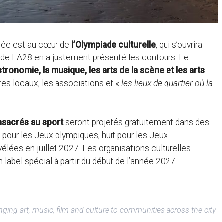
idée est au cœur de
l’Olympiade culturelle
, qui s’ouvrira
 de LA28 en a justement présenté les contours. Le
stronomie, la musique, les arts de la scène et les arts
tistes locaux, les associations et «
les lieux de quartier où la
nsacrés au sport
seront projetés gratuitement dans des
t pour les Jeux olympiques, huit pour les Jeux
élées en juillet 2027. Les organisations culturelles
n label spécial à partir du début de l’année 2027.
bringing art, music, film and culture to communities across the city