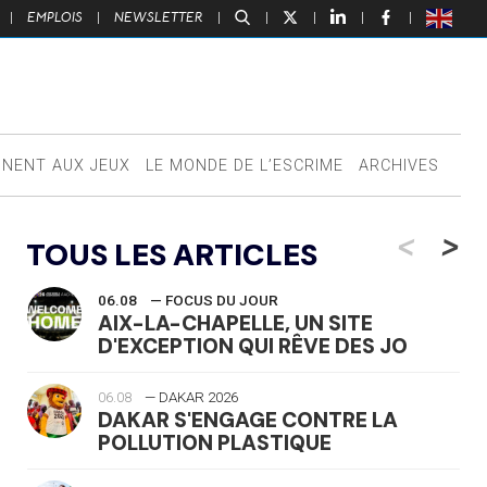
|
EMPLOIS
|
NEWSLETTER
|
|
|
|
|
NNENT AUX JEUX
LE MONDE DE L’ESCRIME
ARCHIVES
<
>
TOUS LES ARTICLES
06.08
— FOCUS DU JOUR
AIX-LA-CHAPELLE, UN SITE
D'EXCEPTION QUI RÊVE DES JO
06.08
— DAKAR 2026
DAKAR S'ENGAGE CONTRE LA
POLLUTION PLASTIQUE