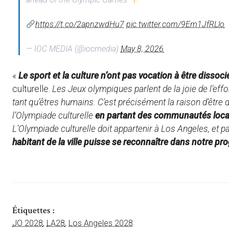
https://t.co/2apnzwdHu7
pic.twitter.com/9Em1JfRLlo
— IOC MEDIA (@iocmedia)
May 8, 2026
«
Le sport et la culture n’ont pas vocation à être dissoci
culturelle.
Les Jeux olympiques parlent de la joie de l’effor
tant qu’êtres humains. C’est précisément la raison d’être
l’Olympiade culturelle
en partant des communautés loca
L’Olympiade culturelle doit appartenir à Los Angeles, et 
habitant de la ville puisse se reconnaître dans notre 
Étiquettes :
JO 2028
,
LA28
,
Los Angeles 2028