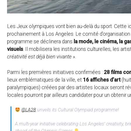
Les Jeux olympiques vont bien au-delà du sport. Cette 
prochainement à Los Angeles. Le comité d’organisation
programme se déclinera dans
la mode, le cinéma, la ga
visuels
. Il mobilisera les institutions culturelles, les ar
créativité est déjà bien vivante
».
Parmi les premières initiatives confirmées :
28 films co
lieux emblématiques de la ville, et
16 affiches d’art
(hui
paralympiques) créées par des artistes locaux seront rév
locales pourront par ailleurs candidater pour un obtenir u
@LA28
unveils its Cultural Olympiad programme!
A multi-year initiative celebrating Los Angeles’ creativity, 
ahead of the Olympic Games