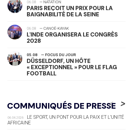
06.08
— NATATION
PARIS REÇOIT UN PRIX POUR LA
BAIGNABILITÉ DE LA SEINE
06.08
— CANOË-KAYAK
L'INDE ORGANISERA LE CONGRÈS
2028
05.08
— FOCUS DU JOUR
DÜSSELDORF, UN HÔTE
« EXCEPTIONNEL » POUR LE FLAG
FOOTBALL
05.08
— LUGE
LE RÊVE DE VOIR LA LUGE ALPINE
<
>
COMMUNIQUÉS DE PRESSE
AUX JO « N'EST PAS FINI »
LE SPORT, UN PONT POUR LA PAIX ET L’UNITÉ
06.04.2026
05.08
— TIR À L'ARC
AFRICAINE
DES MONDIAUX À BRISBANE SUR LA
ROUTE DES JO 2032