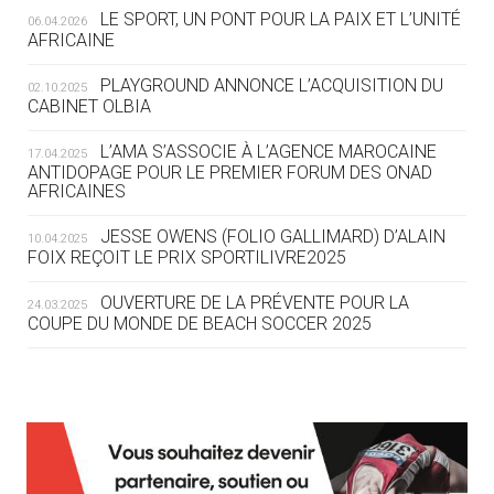
LE SPORT, UN PONT POUR LA PAIX ET L’UNITÉ
06.04.2026
05.08
— TIR À L'ARC
AFRICAINE
DES MONDIAUX À BRISBANE SUR LA
ROUTE DES JO 2032
PLAYGROUND ANNONCE L’ACQUISITION DU
02.10.2025
CABINET OLBIA
05.08
— ALPES FRANÇAISES 2030
LE VILLAGE OLYMPIQUE DES ARAVIS
L’AMA S’ASSOCIE À L’AGENCE MAROCAINE
17.04.2025
SE DESSINE
ANTIDOPAGE POUR LE PREMIER FORUM DES ONAD
AFRICAINES
04.08
— FOCUS DU JOUR
JESSE OWENS (FOLIO GALLIMARD) D’ALAIN
10.04.2025
LE COJOP A TROUVÉ SON VILLAGE
FOIX REÇOIT LE PRIX SPORTILIVRE2025
OLYMPIQUE LYONNAIS
OUVERTURE DE LA PRÉVENTE POUR LA
24.03.2025
COUPE DU MONDE DE BEACH SOCCER 2025
04.08
— ALLEMAGNE
« L'ALLEMAGNE PEUT DÉMONTRER
COMMENT ORGANISER DES JO
RESPONSABLES »
L’AMA FÉLICITE RICHARD POUND ET VALÉRIE
24.03.2025
FOURNEYRON, RÉCOMPENSÉS DE L’ORDRE OLYMPIQUE
L’AMA RECHERCHE DES HÔTES POUR LES
13.03.2025
04.08
— ESCRIME
RÉUNIONS DU CONSEIL DE FONDATION ET DU COMITÉ
LA FIE LANCE LES GRANDES