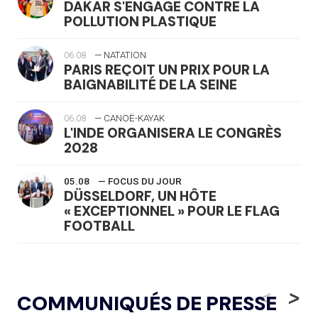
DAKAR S'ENGAGE CONTRE LA
POLLUTION PLASTIQUE
06.08
— NATATION
PARIS REÇOIT UN PRIX POUR LA
BAIGNABILITÉ DE LA SEINE
06.08
— CANOË-KAYAK
L'INDE ORGANISERA LE CONGRÈS
2028
05.08
— FOCUS DU JOUR
DÜSSELDORF, UN HÔTE
« EXCEPTIONNEL » POUR LE FLAG
FOOTBALL
05.08
— LUGE
LE RÊVE DE VOIR LA LUGE ALPINE
<
>
COMMUNIQUÉS DE PRESSE
AUX JO « N'EST PAS FINI »