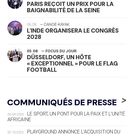
PARIS REÇOIT UN PRIX POUR LA
BAIGNABILITÉ DE LA SEINE
06.08
— CANOË-KAYAK
L'INDE ORGANISERA LE CONGRÈS
2028
05.08
— FOCUS DU JOUR
DÜSSELDORF, UN HÔTE
« EXCEPTIONNEL » POUR LE FLAG
FOOTBALL
05.08
— LUGE
LE RÊVE DE VOIR LA LUGE ALPINE
<
>
COMMUNIQUÉS DE PRESSE
AUX JO « N'EST PAS FINI »
LE SPORT, UN PONT POUR LA PAIX ET L’UNITÉ
06.04.2026
05.08
— TIR À L'ARC
AFRICAINE
DES MONDIAUX À BRISBANE SUR LA
ROUTE DES JO 2032
PLAYGROUND ANNONCE L’ACQUISITION DU
02.10.2025