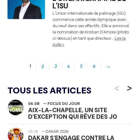
L'ISU
L’Union internationale de patinage (ISU)
commence cette année olympique avec
du neuf dans ses effectifs. Elle a annoncé
la nomination de Kristian D’Amore (photo
ci-dessus) en tant que directeur...
Lire la
suite »
1
2
3
4
5
6
→
<
>
TOUS LES ARTICLES
06.08
— FOCUS DU JOUR
AIX-LA-CHAPELLE, UN SITE
D'EXCEPTION QUI RÊVE DES JO
06.08
— DAKAR 2026
DAKAR S'ENGAGE CONTRE LA