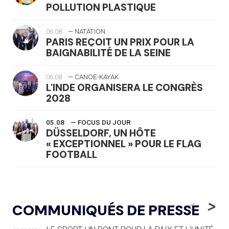
POLLUTION PLASTIQUE
06.08
— NATATION
PARIS REÇOIT UN PRIX POUR LA
BAIGNABILITÉ DE LA SEINE
06.08
— CANOË-KAYAK
L'INDE ORGANISERA LE CONGRÈS
2028
05.08
— FOCUS DU JOUR
DÜSSELDORF, UN HÔTE
« EXCEPTIONNEL » POUR LE FLAG
FOOTBALL
05.08
— LUGE
LE RÊVE DE VOIR LA LUGE ALPINE
<
>
COMMUNIQUÉS DE PRESSE
AUX JO « N'EST PAS FINI »