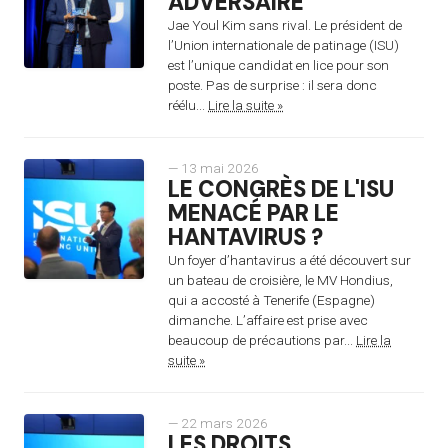
ADVERSAIRE
Jae Youl Kim sans rival. Le président de
l’Union internationale de patinage (ISU)
est l’unique candidat en lice pour son
poste. Pas de surprise : il sera donc
réélu...
Lire la suite »
— 13 mai 2026
LE CONGRÈS DE L'ISU
MENACÉ PAR LE
HANTAVIRUS ?
Un foyer d’hantavirus a été découvert sur
un bateau de croisière, le MV Hondius,
qui a accosté à Tenerife (Espagne)
dimanche. L’affaire est prise avec
beaucoup de précautions par...
Lire la
suite »
— 22 mars 2026
LES DROITS