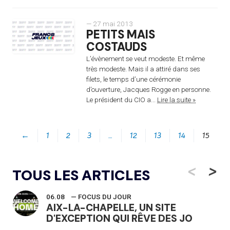
— 27 mai 2013
PETITS MAIS
COSTAUDS
L’évènement se veut modeste. Et même
très modeste. Mais il a attiré dans ses
filets, le temps d’une cérémonie
d’ouverture, Jacques Rogge en personne.
Le président du CIO a...
Lire la suite »
←
1
2
3
…
12
13
14
15
<
>
TOUS LES ARTICLES
06.08
— FOCUS DU JOUR
AIX-LA-CHAPELLE, UN SITE
D'EXCEPTION QUI RÊVE DES JO