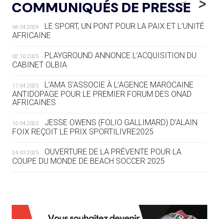
<
>
COMMUNIQUÉS DE PRESSE
AUX JO « N'EST PAS FINI »
LE SPORT, UN PONT POUR LA PAIX ET L’UNITÉ
06.04.2026
05.08
— TIR À L'ARC
AFRICAINE
DES MONDIAUX À BRISBANE SUR LA
ROUTE DES JO 2032
PLAYGROUND ANNONCE L’ACQUISITION DU
02.10.2025
CABINET OLBIA
05.08
— ALPES FRANÇAISES 2030
LE VILLAGE OLYMPIQUE DES ARAVIS
L’AMA S’ASSOCIE À L’AGENCE MAROCAINE
17.04.2025
SE DESSINE
ANTIDOPAGE POUR LE PREMIER FORUM DES ONAD
AFRICAINES
04.08
— FOCUS DU JOUR
JESSE OWENS (FOLIO GALLIMARD) D’ALAIN
10.04.2025
LE COJOP A TROUVÉ SON VILLAGE
FOIX REÇOIT LE PRIX SPORTILIVRE2025
OLYMPIQUE LYONNAIS
OUVERTURE DE LA PRÉVENTE POUR LA
24.03.2025
COUPE DU MONDE DE BEACH SOCCER 2025
04.08
— ALLEMAGNE
« L'ALLEMAGNE PEUT DÉMONTRER
COMMENT ORGANISER DES JO
RESPONSABLES »
L’AMA FÉLICITE RICHARD POUND ET VALÉRIE
24.03.2025
FOURNEYRON, RÉCOMPENSÉS DE L’ORDRE OLYMPIQUE