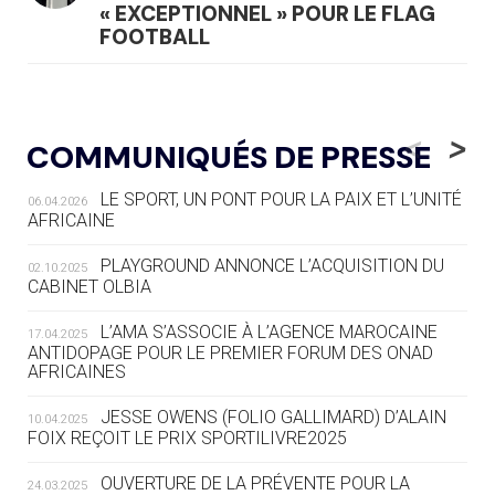
« EXCEPTIONNEL » POUR LE FLAG
FOOTBALL
05.08
— LUGE
LE RÊVE DE VOIR LA LUGE ALPINE
<
>
COMMUNIQUÉS DE PRESSE
AUX JO « N'EST PAS FINI »
LE SPORT, UN PONT POUR LA PAIX ET L’UNITÉ
06.04.2026
05.08
— TIR À L'ARC
AFRICAINE
DES MONDIAUX À BRISBANE SUR LA
ROUTE DES JO 2032
PLAYGROUND ANNONCE L’ACQUISITION DU
02.10.2025
CABINET OLBIA
05.08
— ALPES FRANÇAISES 2030
LE VILLAGE OLYMPIQUE DES ARAVIS
L’AMA S’ASSOCIE À L’AGENCE MAROCAINE
17.04.2025
SE DESSINE
ANTIDOPAGE POUR LE PREMIER FORUM DES ONAD
AFRICAINES
04.08
— FOCUS DU JOUR
JESSE OWENS (FOLIO GALLIMARD) D’ALAIN
10.04.2025
LE COJOP A TROUVÉ SON VILLAGE
FOIX REÇOIT LE PRIX SPORTILIVRE2025
OLYMPIQUE LYONNAIS
OUVERTURE DE LA PRÉVENTE POUR LA
24.03.2025