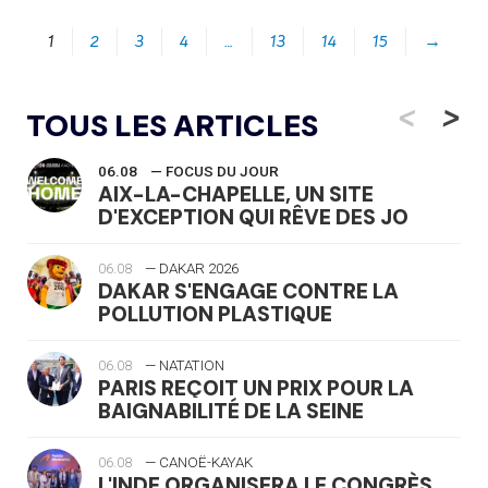
1
2
3
4
…
13
14
15
→
<
>
TOUS LES ARTICLES
06.08
— FOCUS DU JOUR
AIX-LA-CHAPELLE, UN SITE
D'EXCEPTION QUI RÊVE DES JO
06.08
— DAKAR 2026
DAKAR S'ENGAGE CONTRE LA
POLLUTION PLASTIQUE
06.08
— NATATION
PARIS REÇOIT UN PRIX POUR LA
BAIGNABILITÉ DE LA SEINE
06.08
— CANOË-KAYAK
L'INDE ORGANISERA LE CONGRÈS