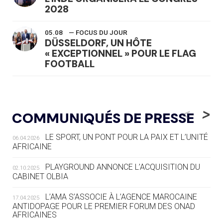
2028
05.08
— FOCUS DU JOUR
DÜSSELDORF, UN HÔTE
« EXCEPTIONNEL » POUR LE FLAG
FOOTBALL
05.08
— LUGE
LE RÊVE DE VOIR LA LUGE ALPINE
<
>
COMMUNIQUÉS DE PRESSE
AUX JO « N'EST PAS FINI »
LE SPORT, UN PONT POUR LA PAIX ET L’UNITÉ
06.04.2026
05.08
— TIR À L'ARC
AFRICAINE
DES MONDIAUX À BRISBANE SUR LA
ROUTE DES JO 2032
PLAYGROUND ANNONCE L’ACQUISITION DU
02.10.2025
CABINET OLBIA
05.08
— ALPES FRANÇAISES 2030
LE VILLAGE OLYMPIQUE DES ARAVIS
L’AMA S’ASSOCIE À L’AGENCE MAROCAINE
17.04.2025
SE DESSINE
ANTIDOPAGE POUR LE PREMIER FORUM DES ONAD
AFRICAINES