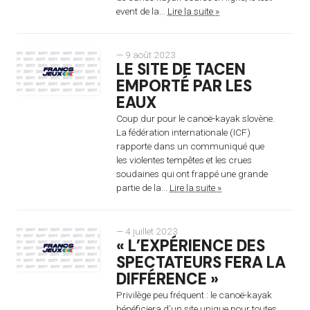
event de la...
Lire la suite »
— 9 août 2023
LE SITE DE TACEN
EMPORTÉ PAR LES
EAUX
Coup dur pour le canoë-kayak slovène.
La fédération internationale (ICF)
rapporte dans un communiqué que
les violentes tempêtes et les crues
soudaines qui ont frappé une grande
partie de la...
Lire la suite »
— 4 juillet 2023
« L’EXPÉRIENCE DES
SPECTATEURS FERA LA
DIFFÉRENCE »
Privilège peu fréquent : le canoë-kayak
bénéficiera d’un site unique pour toutes