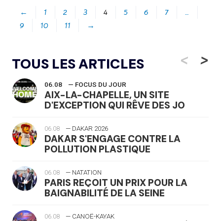
←
1
2
3
4
5
6
7
…
9
10
11
→
<
>
TOUS LES ARTICLES
06.08
— FOCUS DU JOUR
AIX-LA-CHAPELLE, UN SITE
D'EXCEPTION QUI RÊVE DES JO
06.08
— DAKAR 2026
DAKAR S'ENGAGE CONTRE LA
POLLUTION PLASTIQUE
06.08
— NATATION
PARIS REÇOIT UN PRIX POUR LA
BAIGNABILITÉ DE LA SEINE
06.08
— CANOË-KAYAK