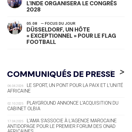
L'INDE ORGANISERA LE CONGRÈS
2028
05.08
— FOCUS DU JOUR
DÜSSELDORF, UN HÔTE
« EXCEPTIONNEL » POUR LE FLAG
FOOTBALL
05.08
— LUGE
LE RÊVE DE VOIR LA LUGE ALPINE
<
>
COMMUNIQUÉS DE PRESSE
AUX JO « N'EST PAS FINI »
LE SPORT, UN PONT POUR LA PAIX ET L’UNITÉ
06.04.2026
05.08
— TIR À L'ARC
AFRICAINE
DES MONDIAUX À BRISBANE SUR LA
ROUTE DES JO 2032
PLAYGROUND ANNONCE L’ACQUISITION DU
02.10.2025
CABINET OLBIA
05.08
— ALPES FRANÇAISES 2030
LE VILLAGE OLYMPIQUE DES ARAVIS
L’AMA S’ASSOCIE À L’AGENCE MAROCAINE
17.04.2025
SE DESSINE
ANTIDOPAGE POUR LE PREMIER FORUM DES ONAD
AFRICAINES