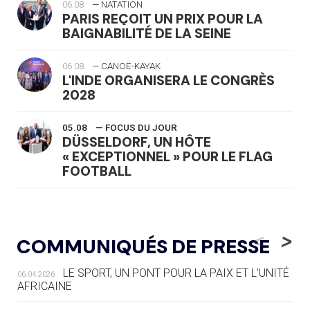
06.08
— NATATION
PARIS REÇOIT UN PRIX POUR LA
BAIGNABILITÉ DE LA SEINE
06.08
— CANOË-KAYAK
L'INDE ORGANISERA LE CONGRÈS
2028
05.08
— FOCUS DU JOUR
DÜSSELDORF, UN HÔTE
« EXCEPTIONNEL » POUR LE FLAG
FOOTBALL
05.08
— LUGE
LE RÊVE DE VOIR LA LUGE ALPINE
<
>
COMMUNIQUÉS DE PRESSE
AUX JO « N'EST PAS FINI »
LE SPORT, UN PONT POUR LA PAIX ET L’UNITÉ
06.04.2026
05.08
— TIR À L'ARC
AFRICAINE
DES MONDIAUX À BRISBANE SUR LA
ROUTE DES JO 2032