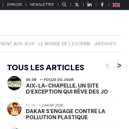
|
EMPLOIS
|
NEWSLETTER
|
|
|
|
|
NNENT AUX JEUX
LE MONDE DE L’ESCRIME
ARCHIVES
<
>
TOUS LES ARTICLES
06.08
— FOCUS DU JOUR
AIX-LA-CHAPELLE, UN SITE
D'EXCEPTION QUI RÊVE DES JO
06.08
— DAKAR 2026
DAKAR S'ENGAGE CONTRE LA
POLLUTION PLASTIQUE