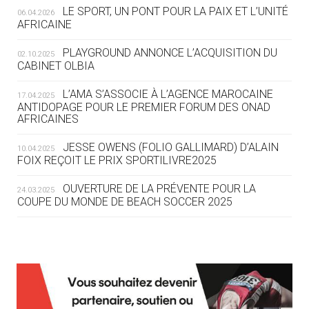
LE SPORT, UN PONT POUR LA PAIX ET L’UNITÉ
06.04.2026
05.08
— TIR À L'ARC
AFRICAINE
DES MONDIAUX À BRISBANE SUR LA
ROUTE DES JO 2032
PLAYGROUND ANNONCE L’ACQUISITION DU
02.10.2025
CABINET OLBIA
05.08
— ALPES FRANÇAISES 2030
LE VILLAGE OLYMPIQUE DES ARAVIS
L’AMA S’ASSOCIE À L’AGENCE MAROCAINE
17.04.2025
SE DESSINE
ANTIDOPAGE POUR LE PREMIER FORUM DES ONAD
AFRICAINES
04.08
— FOCUS DU JOUR
JESSE OWENS (FOLIO GALLIMARD) D’ALAIN
10.04.2025
LE COJOP A TROUVÉ SON VILLAGE
FOIX REÇOIT LE PRIX SPORTILIVRE2025
OLYMPIQUE LYONNAIS
OUVERTURE DE LA PRÉVENTE POUR LA
24.03.2025
COUPE DU MONDE DE BEACH SOCCER 2025
04.08
— ALLEMAGNE
« L'ALLEMAGNE PEUT DÉMONTRER
COMMENT ORGANISER DES JO
RESPONSABLES »
L’AMA FÉLICITE RICHARD POUND ET VALÉRIE
24.03.2025
FOURNEYRON, RÉCOMPENSÉS DE L’ORDRE OLYMPIQUE
L’AMA RECHERCHE DES HÔTES POUR LES
13.03.2025
04.08
— ESCRIME
RÉUNIONS DU CONSEIL DE FONDATION ET DU COMITÉ
LA FIE LANCE LES GRANDES
EXÉCUTIF