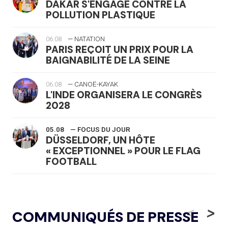
DAKAR S'ENGAGE CONTRE LA
POLLUTION PLASTIQUE
06.08
— NATATION
PARIS REÇOIT UN PRIX POUR LA
BAIGNABILITÉ DE LA SEINE
06.08
— CANOË-KAYAK
L'INDE ORGANISERA LE CONGRÈS
2028
05.08
— FOCUS DU JOUR
DÜSSELDORF, UN HÔTE
« EXCEPTIONNEL » POUR LE FLAG
FOOTBALL
05.08
— LUGE
LE RÊVE DE VOIR LA LUGE ALPINE
<
>
COMMUNIQUÉS DE PRESSE
AUX JO « N'EST PAS FINI »