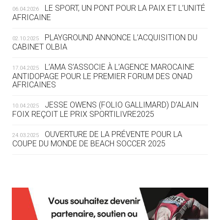
LE SPORT, UN PONT POUR LA PAIX ET L’UNITÉ
06.04.2026
05.08
— TIR À L'ARC
AFRICAINE
DES MONDIAUX À BRISBANE SUR LA
ROUTE DES JO 2032
PLAYGROUND ANNONCE L’ACQUISITION DU
02.10.2025
CABINET OLBIA
05.08
— ALPES FRANÇAISES 2030
LE VILLAGE OLYMPIQUE DES ARAVIS
L’AMA S’ASSOCIE À L’AGENCE MAROCAINE
17.04.2025
SE DESSINE
ANTIDOPAGE POUR LE PREMIER FORUM DES ONAD
AFRICAINES
04.08
— FOCUS DU JOUR
JESSE OWENS (FOLIO GALLIMARD) D’ALAIN
10.04.2025
LE COJOP A TROUVÉ SON VILLAGE
FOIX REÇOIT LE PRIX SPORTILIVRE2025
OLYMPIQUE LYONNAIS
OUVERTURE DE LA PRÉVENTE POUR LA
24.03.2025
COUPE DU MONDE DE BEACH SOCCER 2025
04.08
— ALLEMAGNE
« L'ALLEMAGNE PEUT DÉMONTRER
COMMENT ORGANISER DES JO
RESPONSABLES »
L’AMA FÉLICITE RICHARD POUND ET VALÉRIE
24.03.2025
FOURNEYRON, RÉCOMPENSÉS DE L’ORDRE OLYMPIQUE
L’AMA RECHERCHE DES HÔTES POUR LES
13.03.2025
04.08
— ESCRIME
RÉUNIONS DU CONSEIL DE FONDATION ET DU COMITÉ
LA FIE LANCE LES GRANDES
EXÉCUTIF