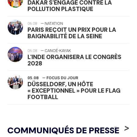
DAKAR S'ENGAGE CONTRE LA
POLLUTION PLASTIQUE
06.08
— NATATION
PARIS REÇOIT UN PRIX POUR LA
BAIGNABILITÉ DE LA SEINE
06.08
— CANOË-KAYAK
L'INDE ORGANISERA LE CONGRÈS
2028
05.08
— FOCUS DU JOUR
DÜSSELDORF, UN HÔTE
« EXCEPTIONNEL » POUR LE FLAG
FOOTBALL
05.08
— LUGE
LE RÊVE DE VOIR LA LUGE ALPINE
<
>
COMMUNIQUÉS DE PRESSE
AUX JO « N'EST PAS FINI »