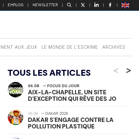
|
EMPLOIS
|
NEWSLETTER
|
|
|
|
|
NNENT AUX JEUX
LE MONDE DE L’ESCRIME
ARCHIVES
<
>
TOUS LES ARTICLES
06.08
— FOCUS DU JOUR
AIX-LA-CHAPELLE, UN SITE
D'EXCEPTION QUI RÊVE DES JO
06.08
— DAKAR 2026
DAKAR S'ENGAGE CONTRE LA
POLLUTION PLASTIQUE