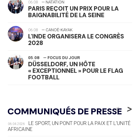
06.08
— NATATION
PARIS REÇOIT UN PRIX POUR LA
BAIGNABILITÉ DE LA SEINE
06.08
— CANOË-KAYAK
L'INDE ORGANISERA LE CONGRÈS
2028
05.08
— FOCUS DU JOUR
DÜSSELDORF, UN HÔTE
« EXCEPTIONNEL » POUR LE FLAG
FOOTBALL
05.08
— LUGE
LE RÊVE DE VOIR LA LUGE ALPINE
<
>
COMMUNIQUÉS DE PRESSE
AUX JO « N'EST PAS FINI »
LE SPORT, UN PONT POUR LA PAIX ET L’UNITÉ
06.04.2026
05.08
— TIR À L'ARC
AFRICAINE
DES MONDIAUX À BRISBANE SUR LA
ROUTE DES JO 2032