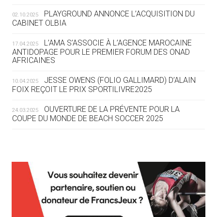
ROUTE DES JO 2032
PLAYGROUND ANNONCE L’ACQUISITION DU
02.10.2025
CABINET OLBIA
05.08
— ALPES FRANÇAISES 2030
LE VILLAGE OLYMPIQUE DES ARAVIS
L’AMA S’ASSOCIE À L’AGENCE MAROCAINE
17.04.2025
SE DESSINE
ANTIDOPAGE POUR LE PREMIER FORUM DES ONAD
AFRICAINES
04.08
— FOCUS DU JOUR
JESSE OWENS (FOLIO GALLIMARD) D’ALAIN
10.04.2025
LE COJOP A TROUVÉ SON VILLAGE
FOIX REÇOIT LE PRIX SPORTILIVRE2025
OLYMPIQUE LYONNAIS
OUVERTURE DE LA PRÉVENTE POUR LA
24.03.2025
COUPE DU MONDE DE BEACH SOCCER 2025
04.08
— ALLEMAGNE
« L'ALLEMAGNE PEUT DÉMONTRER
COMMENT ORGANISER DES JO
RESPONSABLES »
L’AMA FÉLICITE RICHARD POUND ET VALÉRIE
24.03.2025
FOURNEYRON, RÉCOMPENSÉS DE L’ORDRE OLYMPIQUE
L’AMA RECHERCHE DES HÔTES POUR LES
13.03.2025
04.08
— ESCRIME
RÉUNIONS DU CONSEIL DE FONDATION ET DU COMITÉ
LA FIE LANCE LES GRANDES
EXÉCUTIF
MANŒUVRES EN VUE DES JO
APPEL À CANDIDATURES DE L’AMA POUR LES
12.03.2025