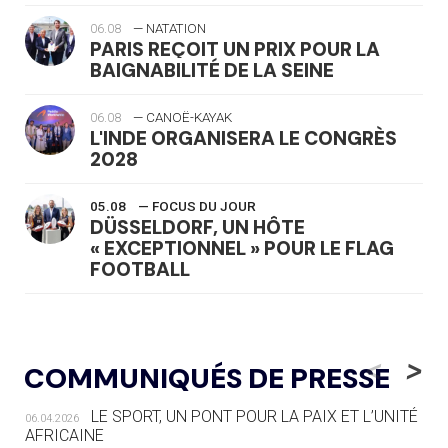
06.08
— NATATION
PARIS REÇOIT UN PRIX POUR LA
BAIGNABILITÉ DE LA SEINE
06.08
— CANOË-KAYAK
L'INDE ORGANISERA LE CONGRÈS
2028
05.08
— FOCUS DU JOUR
DÜSSELDORF, UN HÔTE
« EXCEPTIONNEL » POUR LE FLAG
FOOTBALL
05.08
— LUGE
LE RÊVE DE VOIR LA LUGE ALPINE
<
>
COMMUNIQUÉS DE PRESSE
AUX JO « N'EST PAS FINI »
LE SPORT, UN PONT POUR LA PAIX ET L’UNITÉ
06.04.2026
05.08
— TIR À L'ARC
AFRICAINE
DES MONDIAUX À BRISBANE SUR LA