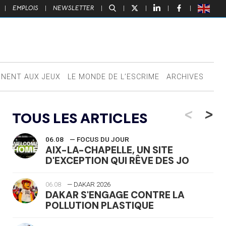
|
EMPLOIS
|
NEWSLETTER
|
|
|
|
|
NNENT AUX JEUX
LE MONDE DE L’ESCRIME
ARCHIVES
<
>
TOUS LES ARTICLES
06.08
— FOCUS DU JOUR
AIX-LA-CHAPELLE, UN SITE
D'EXCEPTION QUI RÊVE DES JO
06.08
— DAKAR 2026
DAKAR S'ENGAGE CONTRE LA
POLLUTION PLASTIQUE