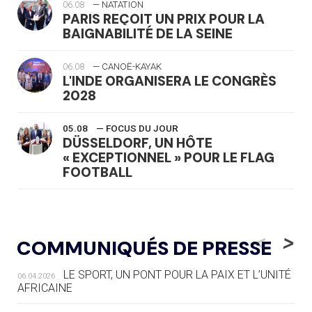
06.08
— NATATION
PARIS REÇOIT UN PRIX POUR LA
BAIGNABILITÉ DE LA SEINE
06.08
— CANOË-KAYAK
L'INDE ORGANISERA LE CONGRÈS
2028
05.08
— FOCUS DU JOUR
DÜSSELDORF, UN HÔTE
« EXCEPTIONNEL » POUR LE FLAG
FOOTBALL
05.08
— LUGE
LE RÊVE DE VOIR LA LUGE ALPINE
<
>
COMMUNIQUÉS DE PRESSE
AUX JO « N'EST PAS FINI »
LE SPORT, UN PONT POUR LA PAIX ET L’UNITÉ
06.04.2026
05.08
— TIR À L'ARC
AFRICAINE
DES MONDIAUX À BRISBANE SUR LA
ROUTE DES JO 2032