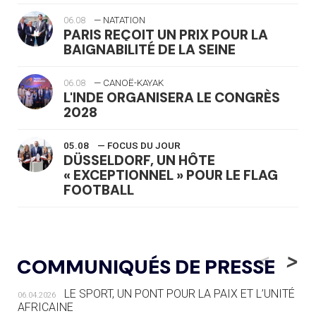
06.08
— NATATION
PARIS REÇOIT UN PRIX POUR LA
BAIGNABILITÉ DE LA SEINE
06.08
— CANOË-KAYAK
L'INDE ORGANISERA LE CONGRÈS
2028
05.08
— FOCUS DU JOUR
DÜSSELDORF, UN HÔTE
« EXCEPTIONNEL » POUR LE FLAG
FOOTBALL
05.08
— LUGE
LE RÊVE DE VOIR LA LUGE ALPINE
<
>
COMMUNIQUÉS DE PRESSE
AUX JO « N'EST PAS FINI »
LE SPORT, UN PONT POUR LA PAIX ET L’UNITÉ
06.04.2026
05.08
— TIR À L'ARC
AFRICAINE
DES MONDIAUX À BRISBANE SUR LA