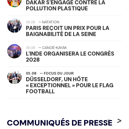
DAKAR S'ENGAGE CONTRE LA
POLLUTION PLASTIQUE
06.08
— NATATION
PARIS REÇOIT UN PRIX POUR LA
BAIGNABILITÉ DE LA SEINE
06.08
— CANOË-KAYAK
L'INDE ORGANISERA LE CONGRÈS
2028
05.08
— FOCUS DU JOUR
DÜSSELDORF, UN HÔTE
« EXCEPTIONNEL » POUR LE FLAG
FOOTBALL
05.08
— LUGE
LE RÊVE DE VOIR LA LUGE ALPINE
<
>
COMMUNIQUÉS DE PRESSE
AUX JO « N'EST PAS FINI »