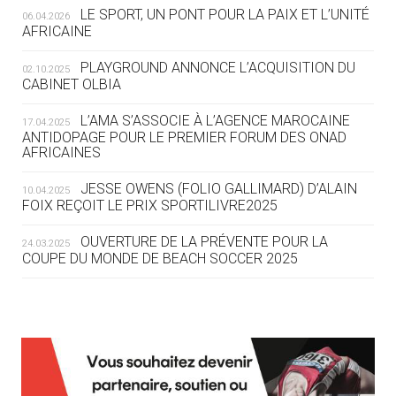
LE SPORT, UN PONT POUR LA PAIX ET L’UNITÉ
06.04.2026
05.08
— TIR À L'ARC
AFRICAINE
DES MONDIAUX À BRISBANE SUR LA
ROUTE DES JO 2032
PLAYGROUND ANNONCE L’ACQUISITION DU
02.10.2025
CABINET OLBIA
05.08
— ALPES FRANÇAISES 2030
LE VILLAGE OLYMPIQUE DES ARAVIS
L’AMA S’ASSOCIE À L’AGENCE MAROCAINE
17.04.2025
SE DESSINE
ANTIDOPAGE POUR LE PREMIER FORUM DES ONAD
AFRICAINES
04.08
— FOCUS DU JOUR
JESSE OWENS (FOLIO GALLIMARD) D’ALAIN
10.04.2025
LE COJOP A TROUVÉ SON VILLAGE
FOIX REÇOIT LE PRIX SPORTILIVRE2025
OLYMPIQUE LYONNAIS
OUVERTURE DE LA PRÉVENTE POUR LA
24.03.2025
COUPE DU MONDE DE BEACH SOCCER 2025
04.08
— ALLEMAGNE
« L'ALLEMAGNE PEUT DÉMONTRER
COMMENT ORGANISER DES JO
RESPONSABLES »
L’AMA FÉLICITE RICHARD POUND ET VALÉRIE
24.03.2025
FOURNEYRON, RÉCOMPENSÉS DE L’ORDRE OLYMPIQUE
L’AMA RECHERCHE DES HÔTES POUR LES
13.03.2025
04.08
— ESCRIME
RÉUNIONS DU CONSEIL DE FONDATION ET DU COMITÉ
LA FIE LANCE LES GRANDES
EXÉCUTIF