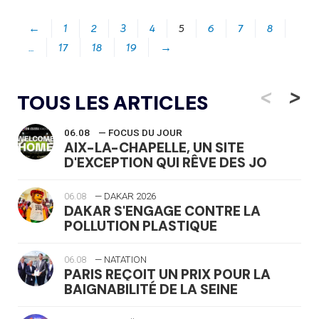
←
1
2
3
4
5
6
7
8
…
17
18
19
→
<
>
TOUS LES ARTICLES
06.08
— FOCUS DU JOUR
AIX-LA-CHAPELLE, UN SITE
D'EXCEPTION QUI RÊVE DES JO
06.08
— DAKAR 2026
DAKAR S'ENGAGE CONTRE LA
POLLUTION PLASTIQUE
06.08
— NATATION
PARIS REÇOIT UN PRIX POUR LA
BAIGNABILITÉ DE LA SEINE