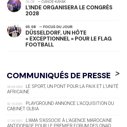
06.08
— CANOË-KAYAK
L'INDE ORGANISERA LE CONGRÈS
2028
05.08
— FOCUS DU JOUR
DÜSSELDORF, UN HÔTE
« EXCEPTIONNEL » POUR LE FLAG
FOOTBALL
05.08
— LUGE
LE RÊVE DE VOIR LA LUGE ALPINE
<
>
COMMUNIQUÉS DE PRESSE
AUX JO « N'EST PAS FINI »
LE SPORT, UN PONT POUR LA PAIX ET L’UNITÉ
06.04.2026
05.08
— TIR À L'ARC
AFRICAINE
DES MONDIAUX À BRISBANE SUR LA
ROUTE DES JO 2032
PLAYGROUND ANNONCE L’ACQUISITION DU
02.10.2025
CABINET OLBIA
05.08
— ALPES FRANÇAISES 2030
LE VILLAGE OLYMPIQUE DES ARAVIS
L’AMA S’ASSOCIE À L’AGENCE MAROCAINE
17.04.2025
SE DESSINE
ANTIDOPAGE POUR LE PREMIER FORUM DES ONAD