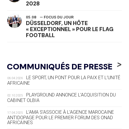
2028
05.08
— FOCUS DU JOUR
DÜSSELDORF, UN HÔTE
« EXCEPTIONNEL » POUR LE FLAG
FOOTBALL
05.08
— LUGE
LE RÊVE DE VOIR LA LUGE ALPINE
<
>
COMMUNIQUÉS DE PRESSE
AUX JO « N'EST PAS FINI »
LE SPORT, UN PONT POUR LA PAIX ET L’UNITÉ
06.04.2026
05.08
— TIR À L'ARC
AFRICAINE
DES MONDIAUX À BRISBANE SUR LA
ROUTE DES JO 2032
PLAYGROUND ANNONCE L’ACQUISITION DU
02.10.2025
CABINET OLBIA
05.08
— ALPES FRANÇAISES 2030
LE VILLAGE OLYMPIQUE DES ARAVIS
L’AMA S’ASSOCIE À L’AGENCE MAROCAINE
17.04.2025
SE DESSINE
ANTIDOPAGE POUR LE PREMIER FORUM DES ONAD
AFRICAINES